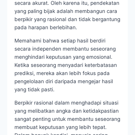
secara akurat. Oleh karena itu, pendekatan
yang paling bijak adalah membangun cara
berpikir yang rasional dan tidak bergantung
pada harapan berlebihan.
Memahami bahwa setiap hasil berdiri
secara independen membantu seseorang
menghindari keputusan yang emosional.
Ketika seseorang menyadari keterbatasan
prediksi, mereka akan lebih fokus pada
pengelolaan diri daripada mengejar hasil
yang tidak pasti.
Berpikir rasional dalam menghadapi situasi
yang melibatkan angka dan ketidakpastian
sangat penting untuk membantu seseorang
membuat keputusan yang lebih tepat.