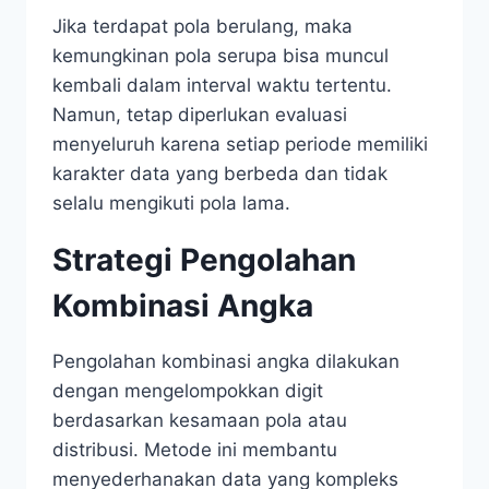
Jika terdapat pola berulang, maka
kemungkinan pola serupa bisa muncul
kembali dalam interval waktu tertentu.
Namun, tetap diperlukan evaluasi
menyeluruh karena setiap periode memiliki
karakter data yang berbeda dan tidak
selalu mengikuti pola lama.
Strategi Pengolahan
Kombinasi Angka
Pengolahan kombinasi angka dilakukan
dengan mengelompokkan digit
berdasarkan kesamaan pola atau
distribusi. Metode ini membantu
menyederhanakan data yang kompleks