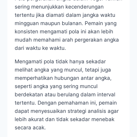
sering menunjukkan kecenderungan
tertentu jika diamati dalam jangka waktu
mingguan maupun bulanan. Pemain yang
konsisten mengamati pola ini akan lebih
mudah memahami arah pergerakan angka
dari waktu ke waktu.
Mengamati pola tidak hanya sekadar
melihat angka yang muncul, tetapi juga
memperhatikan hubungan antar angka,
seperti angka yang sering muncul
berdekatan atau berulang dalam interval
tertentu. Dengan pemahaman ini, pemain
dapat menyesuaikan strategi analisis agar
lebih akurat dan tidak sekadar menebak
secara acak.