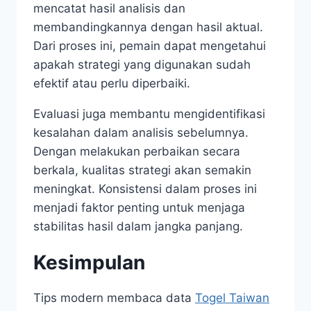
mencatat hasil analisis dan
membandingkannya dengan hasil aktual.
Dari proses ini, pemain dapat mengetahui
apakah strategi yang digunakan sudah
efektif atau perlu diperbaiki.
Evaluasi juga membantu mengidentifikasi
kesalahan dalam analisis sebelumnya.
Dengan melakukan perbaikan secara
berkala, kualitas strategi akan semakin
meningkat. Konsistensi dalam proses ini
menjadi faktor penting untuk menjaga
stabilitas hasil dalam jangka panjang.
Kesimpulan
Tips modern membaca data
Togel Taiwan