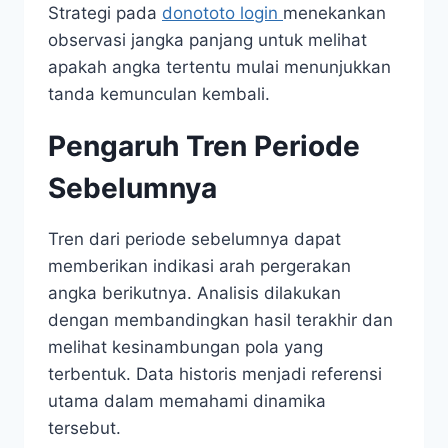
Strategi pada
donototo login
menekankan
observasi jangka panjang untuk melihat
apakah angka tertentu mulai menunjukkan
tanda kemunculan kembali.
Pengaruh Tren Periode
Sebelumnya
Tren dari periode sebelumnya dapat
memberikan indikasi arah pergerakan
angka berikutnya. Analisis dilakukan
dengan membandingkan hasil terakhir dan
melihat kesinambungan pola yang
terbentuk. Data historis menjadi referensi
utama dalam memahami dinamika
tersebut.