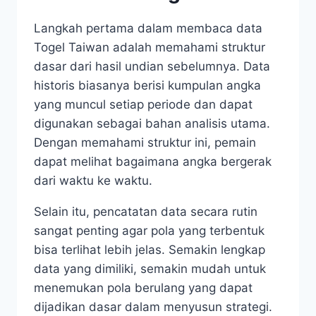
Langkah pertama dalam membaca data
Togel Taiwan adalah memahami struktur
dasar dari hasil undian sebelumnya. Data
historis biasanya berisi kumpulan angka
yang muncul setiap periode dan dapat
digunakan sebagai bahan analisis utama.
Dengan memahami struktur ini, pemain
dapat melihat bagaimana angka bergerak
dari waktu ke waktu.
Selain itu, pencatatan data secara rutin
sangat penting agar pola yang terbentuk
bisa terlihat lebih jelas. Semakin lengkap
data yang dimiliki, semakin mudah untuk
menemukan pola berulang yang dapat
dijadikan dasar dalam menyusun strategi.