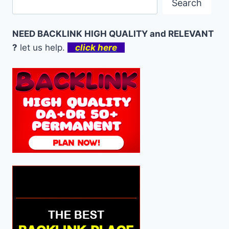
Search
NEED BACKLINK HIGH QUALITY and RELEVANT
?
let us help.
click here