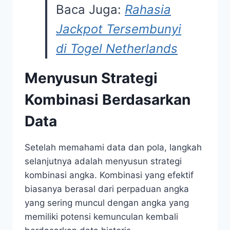
Baca Juga:
Rahasia
Jackpot Tersembunyi
di Togel Netherlands
Menyusun Strategi
Kombinasi Berdasarkan
Data
Setelah memahami data dan pola, langkah
selanjutnya adalah menyusun strategi
kombinasi angka. Kombinasi yang efektif
biasanya berasal dari perpaduan angka
yang sering muncul dengan angka yang
memiliki potensi kemunculan kembali