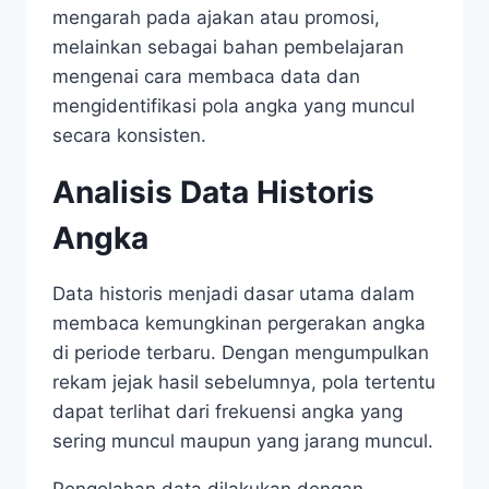
mengarah pada ajakan atau promosi,
melainkan sebagai bahan pembelajaran
mengenai cara membaca data dan
mengidentifikasi pola angka yang muncul
secara konsisten.
Analisis Data Historis
Angka
Data historis menjadi dasar utama dalam
membaca kemungkinan pergerakan angka
di periode terbaru. Dengan mengumpulkan
rekam jejak hasil sebelumnya, pola tertentu
dapat terlihat dari frekuensi angka yang
sering muncul maupun yang jarang muncul.
Pengolahan data dilakukan dengan