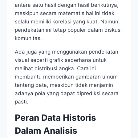
antara satu hasil dengan hasil berikutnya,
meskipun secara matematis hal ini tidak
selalu memiliki korelasi yang kuat. Namun,
pendekatan ini tetap populer dalam diskusi
komunitas.
Ada juga yang menggunakan pendekatan
visual seperti grafik sederhana untuk
melihat distribusi angka. Cara ini
membantu memberikan gambaran umum
tentang data, meskipun tidak menjamin
adanya pola yang dapat diprediksi secara
pasti.
Peran Data Historis
Dalam Analisis