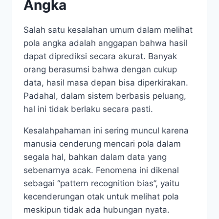
Angka
Salah satu kesalahan umum dalam melihat
pola angka adalah anggapan bahwa hasil
dapat diprediksi secara akurat. Banyak
orang berasumsi bahwa dengan cukup
data, hasil masa depan bisa diperkirakan.
Padahal, dalam sistem berbasis peluang,
hal ini tidak berlaku secara pasti.
Kesalahpahaman ini sering muncul karena
manusia cenderung mencari pola dalam
segala hal, bahkan dalam data yang
sebenarnya acak. Fenomena ini dikenal
sebagai “pattern recognition bias”, yaitu
kecenderungan otak untuk melihat pola
meskipun tidak ada hubungan nyata.