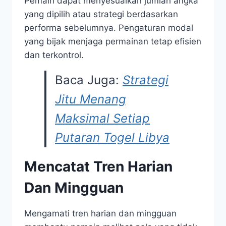
Pemain dapat menyesuaikan jumlah angka
yang dipilih atau strategi berdasarkan
performa sebelumnya. Pengaturan modal
yang bijak menjaga permainan tetap efisien
dan terkontrol.
Baca Juga:
Strategi
Jitu Menang
Maksimal Setiap
Putaran Togel Libya
Mencatat Tren Harian
Dan Mingguan
Mengamati tren harian dan mingguan