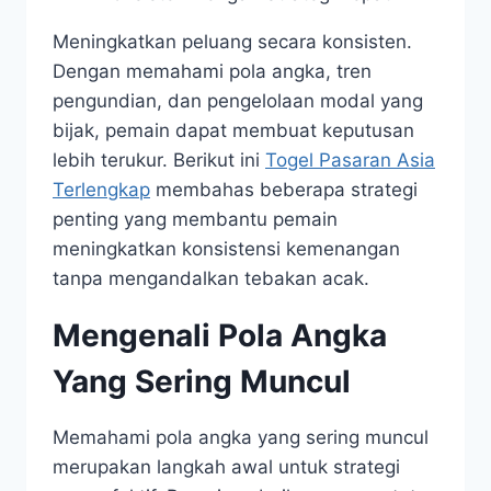
Meningkatkan peluang secara konsisten.
Dengan memahami pola angka, tren
pengundian, dan pengelolaan modal yang
bijak, pemain dapat membuat keputusan
lebih terukur. Berikut ini
Togel Pasaran Asia
Terlengkap
membahas beberapa strategi
penting yang membantu pemain
meningkatkan konsistensi kemenangan
tanpa mengandalkan tebakan acak.
Mengenali Pola Angka
Yang Sering Muncul
Memahami pola angka yang sering muncul
merupakan langkah awal untuk strategi