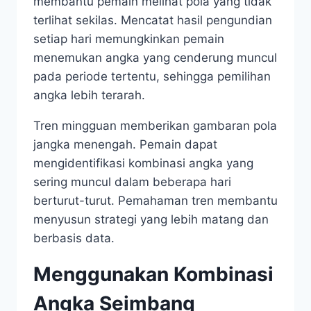
membantu pemain melihat pola yang tidak
terlihat sekilas. Mencatat hasil pengundian
setiap hari memungkinkan pemain
menemukan angka yang cenderung muncul
pada periode tertentu, sehingga pemilihan
angka lebih terarah.
Tren mingguan memberikan gambaran pola
jangka menengah. Pemain dapat
mengidentifikasi kombinasi angka yang
sering muncul dalam beberapa hari
berturut-turut. Pemahaman tren membantu
menyusun strategi yang lebih matang dan
berbasis data.
Menggunakan Kombinasi
Angka Seimbang