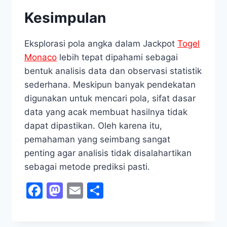
Kesimpulan
Eksplorasi pola angka dalam Jackpot
Togel
Monaco
lebih tepat dipahami sebagai
bentuk analisis data dan observasi statistik
sederhana. Meskipun banyak pendekatan
digunakan untuk mencari pola, sifat dasar
data yang acak membuat hasilnya tidak
dapat dipastikan. Oleh karena itu,
pemahaman yang seimbang sangat
penting agar analisis tidak disalahartikan
sebagai metode prediksi pasti.
Facebook
Mastodon
Email
Share