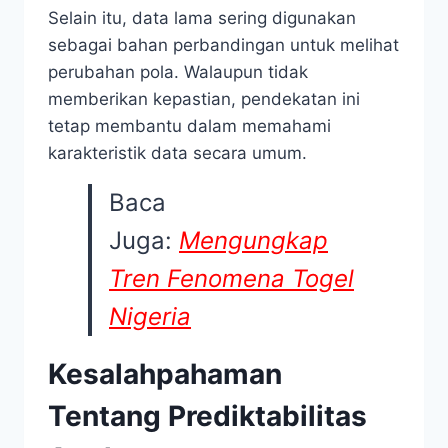
Selain itu, data lama sering digunakan
sebagai bahan perbandingan untuk melihat
perubahan pola. Walaupun tidak
memberikan kepastian, pendekatan ini
tetap membantu dalam memahami
karakteristik data secara umum.
Baca
Juga:
Mengungkap
Tren Fenomena Togel
Nigeria
Kesalahpahaman
Tentang Prediktabilitas