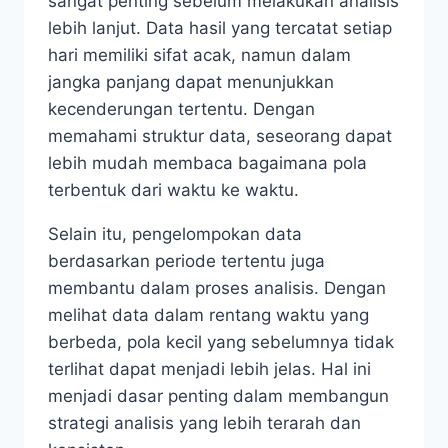
sangat penting sebelum melakukan analisis
lebih lanjut. Data hasil yang tercatat setiap
hari memiliki sifat acak, namun dalam
jangka panjang dapat menunjukkan
kecenderungan tertentu. Dengan
memahami struktur data, seseorang dapat
lebih mudah membaca bagaimana pola
terbentuk dari waktu ke waktu.
Selain itu, pengelompokan data
berdasarkan periode tertentu juga
membantu dalam proses analisis. Dengan
melihat data dalam rentang waktu yang
berbeda, pola kecil yang sebelumnya tidak
terlihat dapat menjadi lebih jelas. Hal ini
menjadi dasar penting dalam membangun
strategi analisis yang lebih terarah dan