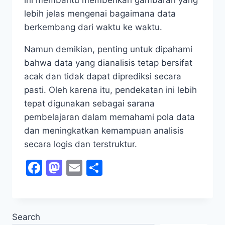
ini membantu memberikan gambaran yang
lebih jelas mengenai bagaimana data
berkembang dari waktu ke waktu.
Namun demikian, penting untuk dipahami
bahwa data yang dianalisis tetap bersifat
acak dan tidak dapat diprediksi secara
pasti. Oleh karena itu, pendekatan ini lebih
tepat digunakan sebagai sarana
pembelajaran dalam memahami pola data
dan meningkatkan kemampuan analisis
secara logis dan terstruktur.
Facebook
Mastodon
Email
Share
Search