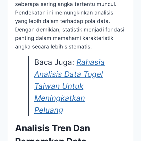
seberapa sering angka tertentu muncul.
Pendekatan ini memungkinkan analisis
yang lebih dalam terhadap pola data.
Dengan demikian, statistik menjadi fondasi
penting dalam memahami karakteristik
angka secara lebih sistematis.
Baca Juga:
Rahasia
Analisis Data Togel
Taiwan Untuk
Meningkatkan
Peluang
Analisis Tren Dan