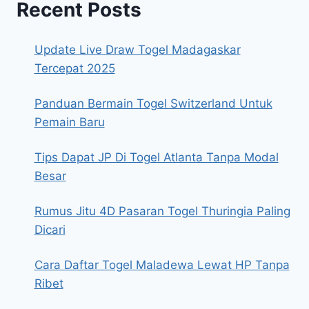
Recent Posts
Update Live Draw Togel Madagaskar
Tercepat 2025
Panduan Bermain Togel Switzerland Untuk
Pemain Baru
Tips Dapat JP Di Togel Atlanta Tanpa Modal
Besar
Rumus Jitu 4D Pasaran Togel Thuringia Paling
Dicari
Cara Daftar Togel Maladewa Lewat HP Tanpa
Ribet