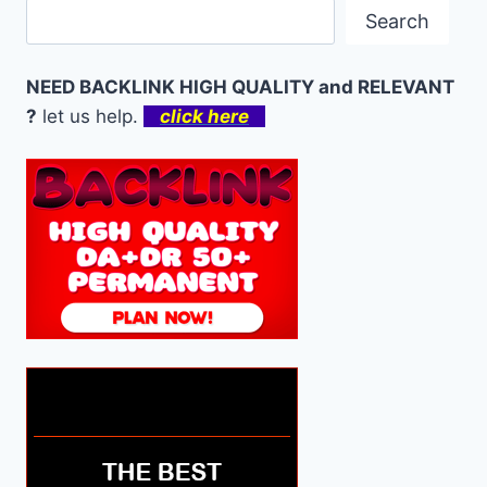
Search
NEED BACKLINK HIGH QUALITY and RELEVANT
?
let us help.
click here