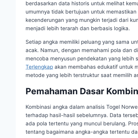
berdasarkan data historis untuk melihat kem
umumnya tidak bertujuan untuk memastikan 
kecenderungan yang mungkin terjadi dari kump
menjadi lebih terarah dan berbasis logika.
Setiap angka memiliki peluang yang sama untu
acak. Namun, dengan memahami pola dan dis
mencoba menyusun pendekatan yang lebih si
Terlengkap
akan membahas edukatif untuk 
metode yang lebih terstruktur saat memilih a
Pemahaman Dasar Kombin
Kombinasi angka dalam analisis Togel Norwe
terhadap hasil-hasil sebelumnya. Data ters
ada pola tertentu yang muncul berulang. P
tentang bagaimana angka-angka tertentu da