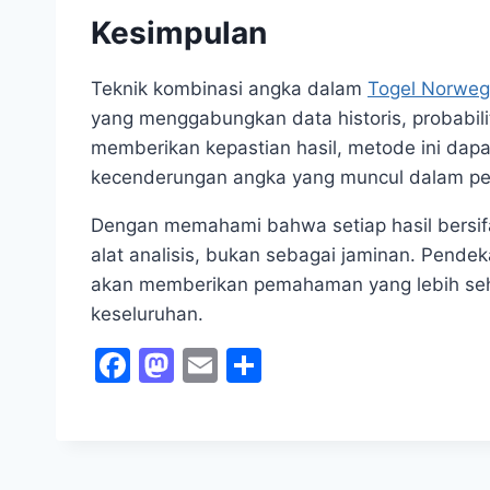
Kesimpulan
Teknik kombinasi angka dalam
Togel Norweg
yang menggabungkan data historis, probabil
memberikan kepastian hasil, metode ini d
kecenderungan angka yang muncul dalam per
Dengan memahami bahwa setiap hasil bersifat
alat analisis, bukan sebagai jaminan. Pendek
akan memberikan pemahaman yang lebih se
keseluruhan.
Facebook
Mastodon
Email
Share