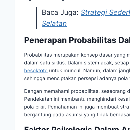
Baca Juga:
Strategi Sede
Selatan
Penerapan Probabilitas D
Probabilitas merupakan konsep dasar yang 
dalam satu siklus. Dalam sistem acak, setia
besoktoto
untuk muncul. Namun, dalam jangka
sehingga menciptakan persepsi adanya pola 
Dengan memahami probabilitas, seseorang da
Pendekatan ini membantu menghindari kesalah
pola pikir. Pemahaman ini juga membuat strat
bergantung pada asumsi yang tidak berdasar
Faktor Psikologis Dalam A