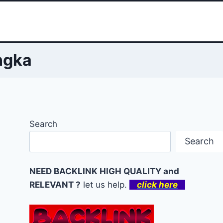
ngka
Search
Search
NEED BACKLINK HIGH QUALITY and
RELEVANT ?
let us help.
click here