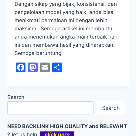
Dengan sikap yang bijak, konsistensi, dan
pengelolaan modal yang baik, anda bisa
menikmati permainan ini dengan lebih
maksimal. Semoga artikel ini membantu
anda menemukan angka main terbaik hari
ini dan membawa hasil yang diharapkan.
Semoga beruntung!
Facebook
Mastodon
Email
Share
Search
Search
NEED BACKLINK HIGH QUALITY and RELEVANT
?
let us help.
click here