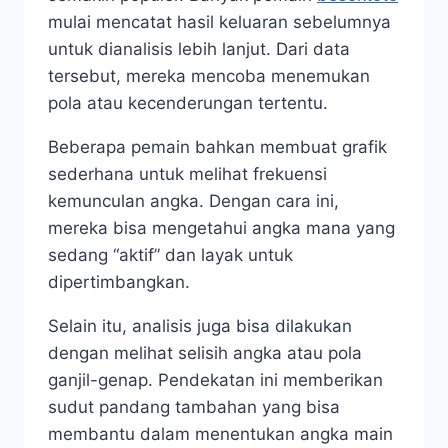
mulai mencatat hasil keluaran sebelumnya
untuk dianalisis lebih lanjut. Dari data
tersebut, mereka mencoba menemukan
pola atau kecenderungan tertentu.
Beberapa pemain bahkan membuat grafik
sederhana untuk melihat frekuensi
kemunculan angka. Dengan cara ini,
mereka bisa mengetahui angka mana yang
sedang “aktif” dan layak untuk
dipertimbangkan.
Selain itu, analisis juga bisa dilakukan
dengan melihat selisih angka atau pola
ganjil-genap. Pendekatan ini memberikan
sudut pandang tambahan yang bisa
membantu dalam menentukan angka main