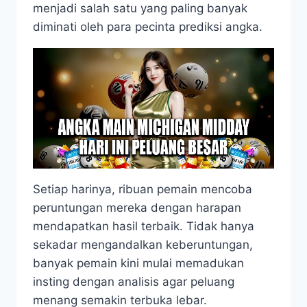
menjadi salah satu yang paling banyak
diminati oleh para pecinta prediksi angka.
Setiap harinya, ribuan pemain mencoba
peruntungan mereka dengan harapan
mendapatkan hasil terbaik. Tidak hanya
sekadar mengandalkan keberuntungan,
banyak pemain kini mulai memadukan
insting dengan analisis agar peluang
menang semakin terbuka lebar.