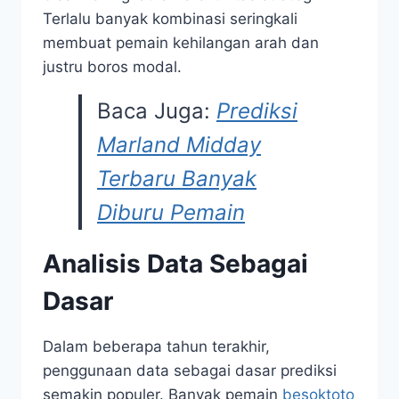
Terlalu banyak kombinasi seringkali
membuat pemain kehilangan arah dan
justru boros modal.
Baca Juga:
Prediksi
Marland Midday
Terbaru Banyak
Diburu Pemain
Analisis Data Sebagai
Dasar
Dalam beberapa tahun terakhir,
penggunaan data sebagai dasar prediksi
semakin populer. Banyak pemain
besoktoto