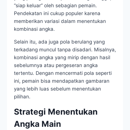
“siap keluar” oleh sebagian pemain.
Pendekatan ini cukup populer karena
memberikan variasi dalam menentukan
kombinasi angka.
Selain itu, ada juga pola berulang yang
terkadang muncul tanpa disadari. Misalnya,
kombinasi angka yang mirip dengan hasil
sebelumnya atau pergeseran angka
tertentu. Dengan mencermati pola seperti
ini, pemain bisa mendapatkan gambaran
yang lebih luas sebelum menentukan
pilihan.
Strategi Menentukan
Angka Main