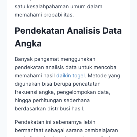
satu kesalahpahaman umum dalam
memahami probabilitas.
Pendekatan Analisis Data
Angka
Banyak pengamat menggunakan
pendekatan analisis data untuk mencoba
memahami hasil
daikin togel
. Metode yang
digunakan bisa berupa pencatatan
frekuensi angka, pengelompokan data,
hingga perhitungan sederhana
berdasarkan distribusi hasil.
Pendekatan ini sebenarnya lebih
bermanfaat sebagai sarana pembelajaran