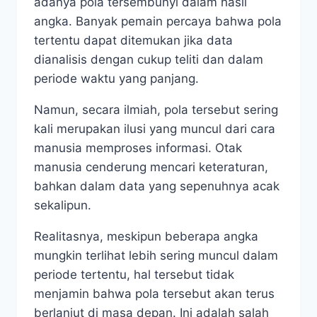
adanya pola tersembunyi dalam hasil
angka. Banyak pemain percaya bahwa pola
tertentu dapat ditemukan jika data
dianalisis dengan cukup teliti dan dalam
periode waktu yang panjang.
Namun, secara ilmiah, pola tersebut sering
kali merupakan ilusi yang muncul dari cara
manusia memproses informasi. Otak
manusia cenderung mencari keteraturan,
bahkan dalam data yang sepenuhnya acak
sekalipun.
Realitasnya, meskipun beberapa angka
mungkin terlihat lebih sering muncul dalam
periode tertentu, hal tersebut tidak
menjamin bahwa pola tersebut akan terus
berlanjut di masa depan. Ini adalah salah