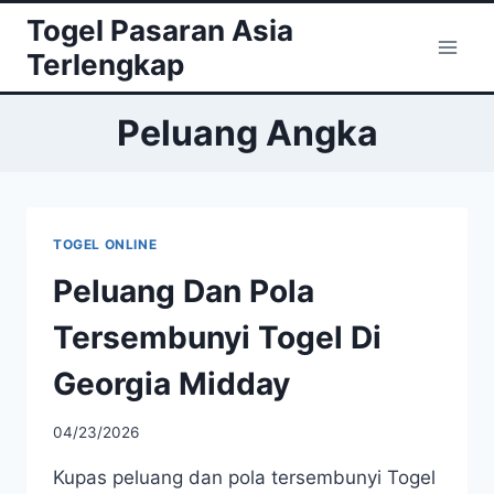
Skip
Togel Pasaran Asia
to
Terlengkap
content
Peluang Angka
TOGEL ONLINE
Peluang Dan Pola
Tersembunyi Togel Di
Georgia Midday
04/23/2026
Kupas peluang dan pola tersembunyi Togel