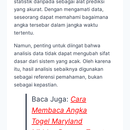
statistik daripada sebagai alat prediksi
yang akurat. Dengan mengamati data,
seseorang dapat memahami bagaimana
angka tersebar dalam jangka waktu
tertentu.
Namun, penting untuk diingat bahwa
analisis data tidak dapat mengubah sifat
dasar dari sistem yang acak. Oleh karena
itu, hasil analisis sebaiknya digunakan
sebagai referensi pemahaman, bukan
sebagai kepastian.
Baca Juga:
Cara
Membaca Angka
Togel Maryland