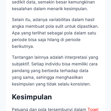
sedikit data, semakin besar kemungkinan
kesalahan dalam menarik kesimpulan.
Selain itu, adanya variabilitas dalam hasil
angka membuat pola sulit untuk dipastikan.
Apa yang terlihat sebagai pola dalam satu
periode bisa saja hilang di periode
berikutnya.
Tantangan lainnya adalah interpretasi yang
subjektif. Setiap individu bisa memiliki cara
pandang yang berbeda terhadap data
yang sama, sehingga menghasilkan
kesimpulan yang tidak selalu konsisten.
Kesimpulan
Peluang dan pola tersembunyi dalam
Togel