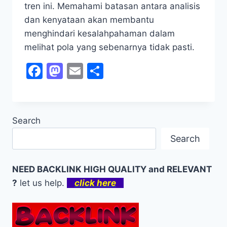
tren ini. Memahami batasan antara analisis
dan kenyataan akan membantu
menghindari kesalahpahaman dalam
melihat pola yang sebenarnya tidak pasti.
Facebook
Mastodon
Email
Share
Search
Search
NEED BACKLINK HIGH QUALITY and RELEVANT
?
let us help.
click here