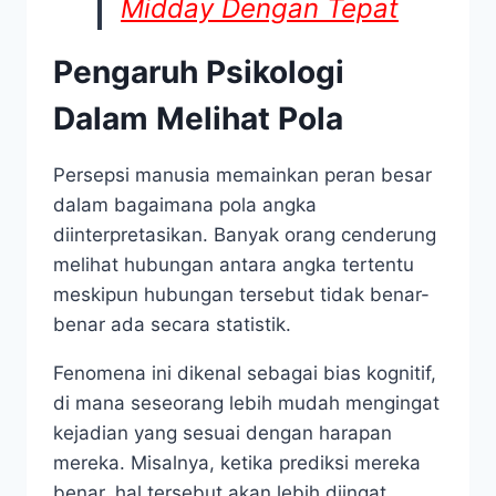
Midday Dengan Tepat
Pengaruh Psikologi
Dalam Melihat Pola
Persepsi manusia memainkan peran besar
dalam bagaimana pola angka
diinterpretasikan. Banyak orang cenderung
melihat hubungan antara angka tertentu
meskipun hubungan tersebut tidak benar-
benar ada secara statistik.
Fenomena ini dikenal sebagai bias kognitif,
di mana seseorang lebih mudah mengingat
kejadian yang sesuai dengan harapan
mereka. Misalnya, ketika prediksi mereka
benar, hal tersebut akan lebih diingat