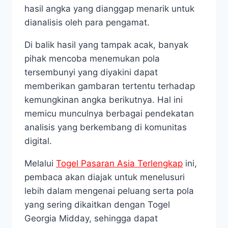
hasil angka yang dianggap menarik untuk
dianalisis oleh para pengamat.
Di balik hasil yang tampak acak, banyak
pihak mencoba menemukan pola
tersembunyi yang diyakini dapat
memberikan gambaran tertentu terhadap
kemungkinan angka berikutnya. Hal ini
memicu munculnya berbagai pendekatan
analisis yang berkembang di komunitas
digital.
Melalui
Togel Pasaran Asia Terlengkap
ini,
pembaca akan diajak untuk menelusuri
lebih dalam mengenai peluang serta pola
yang sering dikaitkan dengan Togel
Georgia Midday, sehingga dapat