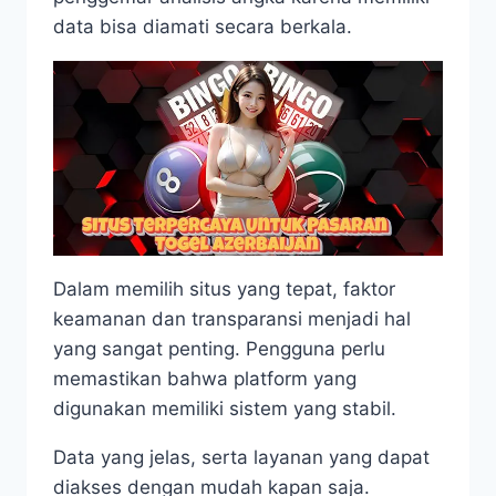
data bisa diamati secara berkala.
Dalam memilih situs yang tepat, faktor
keamanan dan transparansi menjadi hal
yang sangat penting. Pengguna perlu
memastikan bahwa platform yang
digunakan memiliki sistem yang stabil.
Data yang jelas, serta layanan yang dapat
diakses dengan mudah kapan saja.