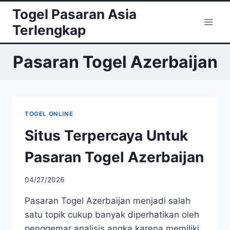
Skip
Togel Pasaran Asia
to
Terlengkap
content
Pasaran Togel Azerbaijan
TOGEL ONLINE
Situs Terpercaya Untuk
Pasaran Togel Azerbaijan
04/27/2026
Pasaran Togel Azerbaijan menjadi salah
satu topik cukup banyak diperhatikan oleh
penggemar analisis angka karena memiliki