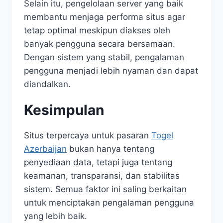
Selain itu, pengelolaan server yang baik
membantu menjaga performa situs agar
tetap optimal meskipun diakses oleh
banyak pengguna secara bersamaan.
Dengan sistem yang stabil, pengalaman
pengguna menjadi lebih nyaman dan dapat
diandalkan.
Kesimpulan
Situs terpercaya untuk pasaran
Togel
Azerbaijan
bukan hanya tentang
penyediaan data, tetapi juga tentang
keamanan, transparansi, dan stabilitas
sistem. Semua faktor ini saling berkaitan
untuk menciptakan pengalaman pengguna
yang lebih baik.