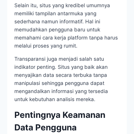
Selain itu, situs yang kredibel umumnya
memiliki tampilan antarmuka yang
sederhana namun informatif. Hal ini
memudahkan pengguna baru untuk
memahami cara kerja platform tanpa harus
melalui proses yang rumit.
Transparansi juga menjadi salah satu
indikator penting. Situs yang baik akan
menyajikan data secara terbuka tanpa
manipulasi sehingga pengguna dapat
mengandalkan informasi yang tersedia
untuk kebutuhan analisis mereka.
Pentingnya Keamanan
Data Pengguna