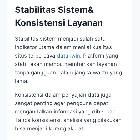
Stabilitas Sistem&
Konsistensi Layanan
Stabilitas sistem menjadi salah satu
indikator utama dalam menilai kualitas
situs terpercaya
datukwin
. Platform yang
stabil akan mampu memberikan layanan
tanpa gangguan dalam jangka waktu yang
lama.
Konsistensi dalam penyajian data juga
sangat penting agar pengguna dapat
mengandalkan informasi yang diberikan.
Tanpa konsistensi, analisis yang dilakukan
bisa menjadi kurang akurat.