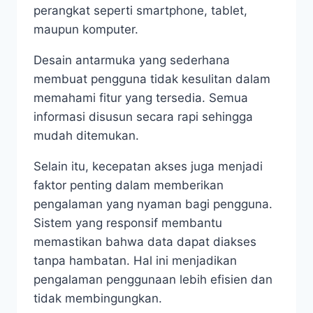
perangkat seperti smartphone, tablet,
maupun komputer.
Desain antarmuka yang sederhana
membuat pengguna tidak kesulitan dalam
memahami fitur yang tersedia. Semua
informasi disusun secara rapi sehingga
mudah ditemukan.
Selain itu, kecepatan akses juga menjadi
faktor penting dalam memberikan
pengalaman yang nyaman bagi pengguna.
Sistem yang responsif membantu
memastikan bahwa data dapat diakses
tanpa hambatan. Hal ini menjadikan
pengalaman penggunaan lebih efisien dan
tidak membingungkan.