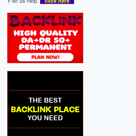
?
let us help.
click here