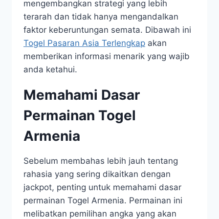
mengembangkan strategi yang lebih
terarah dan tidak hanya mengandalkan
faktor keberuntungan semata. Dibawah ini
Togel Pasaran Asia Terlengkap
akan
memberikan informasi menarik yang wajib
anda ketahui.
Memahami Dasar
Permainan Togel
Armenia
Sebelum membahas lebih jauh tentang
rahasia yang sering dikaitkan dengan
jackpot, penting untuk memahami dasar
permainan Togel Armenia. Permainan ini
melibatkan pemilihan angka yang akan