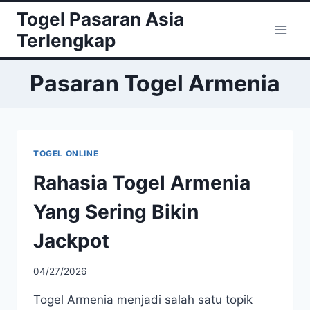
Skip
Togel Pasaran Asia
to
Terlengkap
content
Pasaran Togel Armenia
TOGEL ONLINE
Rahasia Togel Armenia
Yang Sering Bikin
Jackpot
04/27/2026
Togel Armenia menjadi salah satu topik