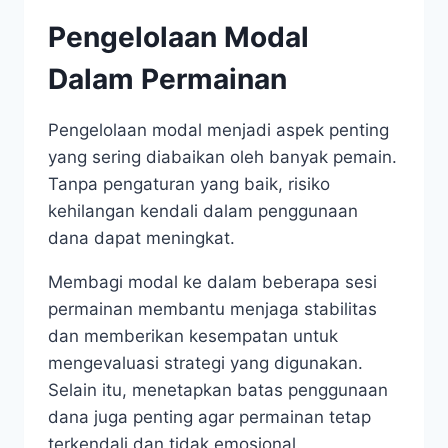
Pengelolaan Modal
Dalam Permainan
Pengelolaan modal menjadi aspek penting
yang sering diabaikan oleh banyak pemain.
Tanpa pengaturan yang baik, risiko
kehilangan kendali dalam penggunaan
dana dapat meningkat.
Membagi modal ke dalam beberapa sesi
permainan membantu menjaga stabilitas
dan memberikan kesempatan untuk
mengevaluasi strategi yang digunakan.
Selain itu, menetapkan batas penggunaan
dana juga penting agar permainan tetap
terkendali dan tidak emosional.