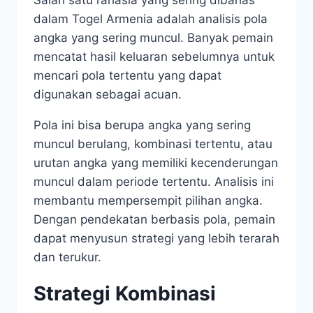
Salah satu rahasia yang sering dibahas
dalam Togel Armenia adalah analisis pola
angka yang sering muncul. Banyak pemain
mencatat hasil keluaran sebelumnya untuk
mencari pola tertentu yang dapat
digunakan sebagai acuan.
Pola ini bisa berupa angka yang sering
muncul berulang, kombinasi tertentu, atau
urutan angka yang memiliki kecenderungan
muncul dalam periode tertentu. Analisis ini
membantu mempersempit pilihan angka.
Dengan pendekatan berbasis pola, pemain
dapat menyusun strategi yang lebih terarah
dan terukur.
Strategi Kombinasi