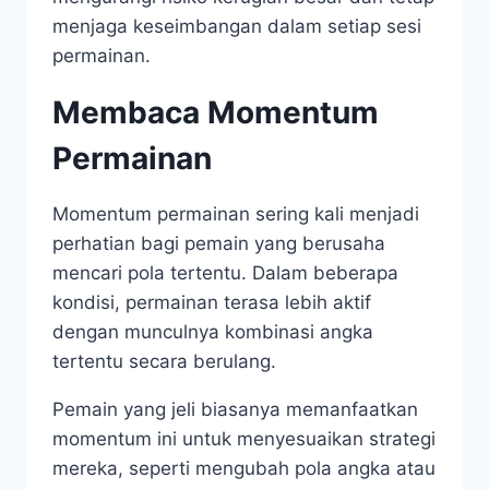
menjaga keseimbangan dalam setiap sesi
permainan.
Membaca Momentum
Permainan
Momentum permainan sering kali menjadi
perhatian bagi pemain yang berusaha
mencari pola tertentu. Dalam beberapa
kondisi, permainan terasa lebih aktif
dengan munculnya kombinasi angka
tertentu secara berulang.
Pemain yang jeli biasanya memanfaatkan
momentum ini untuk menyesuaikan strategi
mereka, seperti mengubah pola angka atau