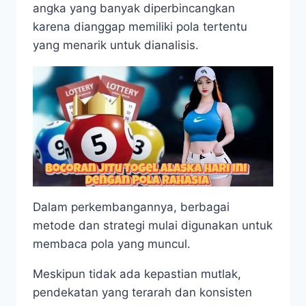
angka yang banyak diperbincangkan
karena dianggap memiliki pola tertentu
yang menarik untuk dianalisis.
Dalam perkembangannya, berbagai
metode dan strategi mulai digunakan untuk
membaca pola yang muncul.
Meskipun tidak ada kepastian mutlak,
pendekatan yang terarah dan konsisten