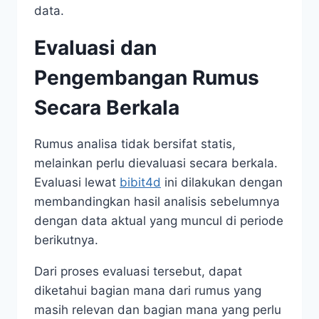
data.
Evaluasi dan
Pengembangan Rumus
Secara Berkala
Rumus analisa tidak bersifat statis,
melainkan perlu dievaluasi secara berkala.
Evaluasi lewat
bibit4d
ini dilakukan dengan
membandingkan hasil analisis sebelumnya
dengan data aktual yang muncul di periode
berikutnya.
Dari proses evaluasi tersebut, dapat
diketahui bagian mana dari rumus yang
masih relevan dan bagian mana yang perlu