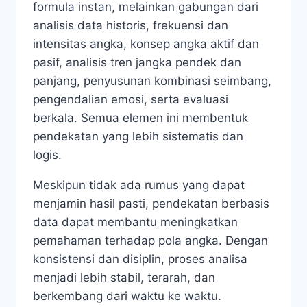
formula instan, melainkan gabungan dari
analisis data historis, frekuensi dan
intensitas angka, konsep angka aktif dan
pasif, analisis tren jangka pendek dan
panjang, penyusunan kombinasi seimbang,
pengendalian emosi, serta evaluasi
berkala. Semua elemen ini membentuk
pendekatan yang lebih sistematis dan
logis.
Meskipun tidak ada rumus yang dapat
menjamin hasil pasti, pendekatan berbasis
data dapat membantu meningkatkan
pemahaman terhadap pola angka. Dengan
konsistensi dan disiplin, proses analisa
menjadi lebih stabil, terarah, dan
berkembang dari waktu ke waktu.