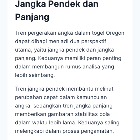
Jangka Pendek dan
Panjang
Tren pergerakan angka dalam togel Oregon
dapat dibagi menjadi dua perspektif
utama, yaitu jangka pendek dan jangka
panjang. Keduanya memiliki peran penting
dalam membangun rumus analisa yang
lebih seimbang.
Tren jangka pendek membantu melihat
perubahan cepat dalam kemunculan
angka, sedangkan tren jangka panjang
memberikan gambaran stabilitas pola
dalam waktu lebih lama. Keduanya saling
melengkapi dalam proses pengamatan.