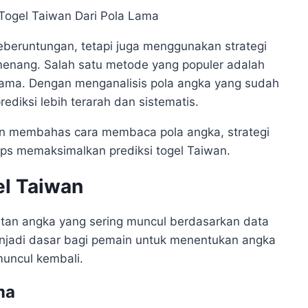
beruntungan, tetapi juga menggunakan strategi
menang. Salah satu metode yang populer adalah
 lama. Dengan menganalisis pola angka yang sudah
diksi lebih terarah dan sistematis.
an membahas cara membaca pola angka, strategi
ips memaksimalkan prediksi togel Taiwan.
l Taiwan
rutan angka yang sering muncul berdasarkan data
njadi dasar bagi pemain untuk menentukan angka
 muncul kembali.
ma