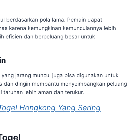
ul berdasarkan pola lama. Pemain dapat
as karena kemungkinan kemunculannya lebih
bih efisien dan berpeluang besar untuk
in
 yang jarang muncul juga bisa digunakan untuk
as dan dingin membantu menyeimbangkan peluang
i taruhan lebih aman dan terukur.
ogel Hongkong Yang Sering
Togel