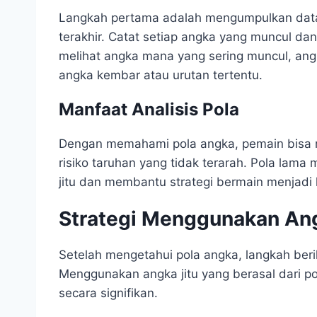
Langkah pertama adalah mengumpulkan data 
terakhir. Catat setiap angka yang muncul da
melihat angka mana yang sering muncul, angk
angka kembar atau urutan tertentu.
Manfaat Analisis Pola
Dengan memahami pola angka, pemain bisa m
risiko taruhan yang tidak terarah. Pola lama
jitu dan membantu strategi bermain menjadi l
Strategi Menggunakan Ang
Setelah mengetahui pola angka, langkah ber
Menggunakan angka jitu yang berasal dari 
secara signifikan.