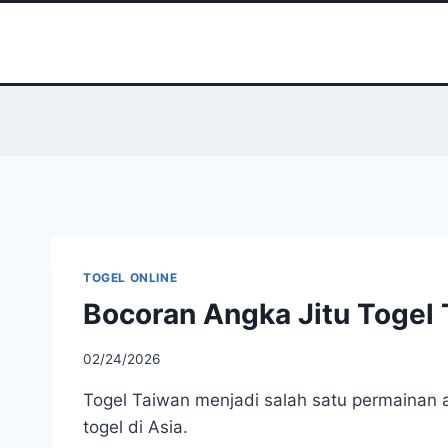
Skip
to
content
TOGEL ONLINE
Bocoran Angka Jitu Togel 
02/24/2026
Togel Taiwan menjadi salah satu permainan 
togel di Asia.