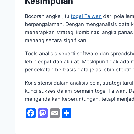
Kesimpulan
Bocoran angka jitu
togel Taiwan
dari pola lam
berpengalaman. Dengan menganalisis data k
menerapkan strategi kombinasi angka panas 
menang secara signifikan.
Tools analisis seperti software dan spread
lebih cepat dan akurat. Meskipun tidak ad
pendekatan berbasis data jelas lebih efekti
Konsistensi dalam analisis pola, strategi ta
kunci sukses dalam bermain togel Taiwan. Den
mengandalkan keberuntungan, tetapi menjadi
Facebook
Mastodon
Email
Share