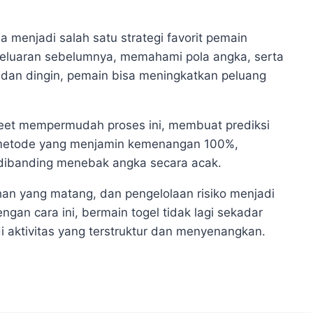
a menjadi salah satu strategi favorit pemain
eluaran sebelumnya, memahami pola angka, serta
dan dingin, pemain bisa meningkatkan peluang
sheet mempermudah proses ini, membuat prediksi
a metode yang menjamin kemenangan 100%,
f dibanding menebak angka secara acak.
ruhan yang matang, dan pengelolaan risiko menjadi
gan cara ini, bermain togel tidak lagi sekadar
 aktivitas yang terstruktur dan menyenangkan.