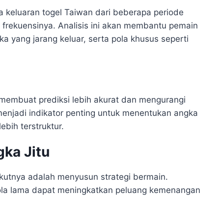
keluaran togel Taiwan dari beberapa periode
n frekuensinya. Analisis ini akan membantu pemain
a yang jarang keluar, serta pola khusus seperti
embuat prediksi lebih akurat dan mengurangi
 menjadi indikator penting untuk menentukan angka
ebih terstruktur.
ka Jitu
ikutnya adalah menyusun strategi bermain.
pola lama dapat meningkatkan peluang kemenangan