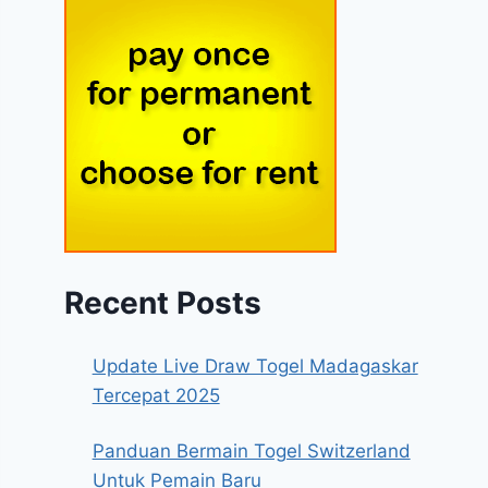
Recent Posts
Update Live Draw Togel Madagaskar
Tercepat 2025
Panduan Bermain Togel Switzerland
Untuk Pemain Baru