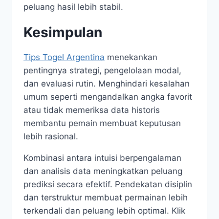
peluang hasil lebih stabil.
Kesimpulan
Tips Togel Argentina
menekankan
pentingnya strategi, pengelolaan modal,
dan evaluasi rutin. Menghindari kesalahan
umum seperti mengandalkan angka favorit
atau tidak memeriksa data historis
membantu pemain membuat keputusan
lebih rasional.
Kombinasi antara intuisi berpengalaman
dan analisis data meningkatkan peluang
prediksi secara efektif. Pendekatan disiplin
dan terstruktur membuat permainan lebih
terkendali dan peluang lebih optimal. Klik