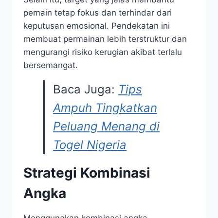
pemain tetap fokus dan terhindar dari
keputusan emosional. Pendekatan ini
membuat permainan lebih terstruktur dan
mengurangi risiko kerugian akibat terlalu
bersemangat.
Baca Juga:
Tips
Ampuh Tingkatkan
Peluang Menang di
Togel Nigeria
Strategi Kombinasi
Angka