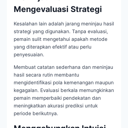
Mengevaluasi Strategi
Kesalahan lain adalah jarang meninjau hasil
strategi yang digunakan. Tanpa evaluasi,
pemain sulit mengetahui apakah metode
yang diterapkan efektif atau perlu
penyesuaian.
Membuat catatan sederhana dan meninjau
hasil secara rutin membantu
mengidentifikasi pola kemenangan maupun
kegagalan. Evaluasi berkala memungkinkan
pemain memperbaiki pendekatan dan
meningkatkan akurasi prediksi untuk
periode berikutnya.