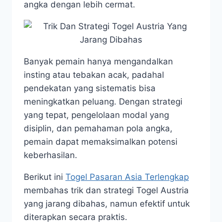
angka dengan lebih cermat.
Banyak pemain hanya mengandalkan
insting atau tebakan acak, padahal
pendekatan yang sistematis bisa
meningkatkan peluang. Dengan strategi
yang tepat, pengelolaan modal yang
disiplin, dan pemahaman pola angka,
pemain dapat memaksimalkan potensi
keberhasilan.
Berikut ini
Togel Pasaran Asia Terlengkap
membahas trik dan strategi Togel Austria
yang jarang dibahas, namun efektif untuk
diterapkan secara praktis.