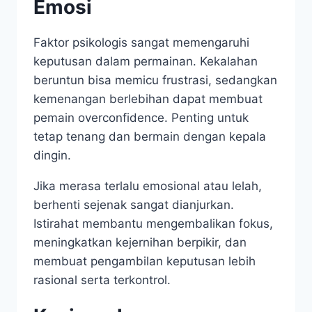
Emosi
Faktor psikologis sangat memengaruhi
keputusan dalam permainan. Kekalahan
beruntun bisa memicu frustrasi, sedangkan
kemenangan berlebihan dapat membuat
pemain overconfidence. Penting untuk
tetap tenang dan bermain dengan kepala
dingin.
Jika merasa terlalu emosional atau lelah,
berhenti sejenak sangat dianjurkan.
Istirahat membantu mengembalikan fokus,
meningkatkan kejernihan berpikir, dan
membuat pengambilan keputusan lebih
rasional serta terkontrol.