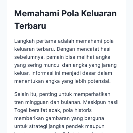
Memahami Pola Keluaran
Terbaru
Langkah pertama adalah memahami pola
keluaran terbaru. Dengan mencatat hasil
sebelumnya, pemain bisa melihat angka
yang sering muncul dan angka yang jarang
keluar. Informasi ini menjadi dasar dalam
menentukan angka yang lebih potensial.
Selain itu, penting untuk memperhatikan
tren mingguan dan bulanan. Meskipun hasil
Togel bersifat acak, pola historis
memberikan gambaran yang berguna
untuk strategi jangka pendek maupun