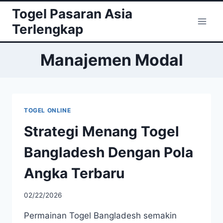
Skip
Togel Pasaran Asia
to
Terlengkap
content
Manajemen Modal
TOGEL ONLINE
Strategi Menang Togel
Bangladesh Dengan Pola
Angka Terbaru
02/22/2026
Permainan Togel Bangladesh semakin