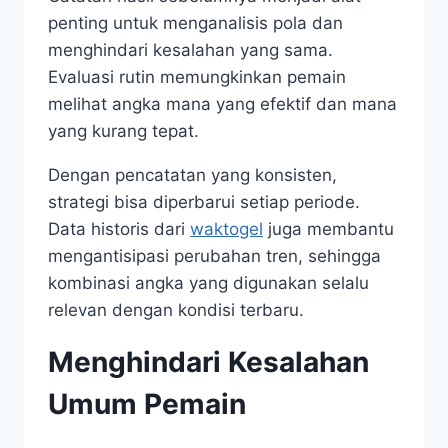
penting untuk menganalisis pola dan
menghindari kesalahan yang sama.
Evaluasi rutin memungkinkan pemain
melihat angka mana yang efektif dan mana
yang kurang tepat.
Dengan pencatatan yang konsisten,
strategi bisa diperbarui setiap periode.
Data historis dari
waktogel
juga membantu
mengantisipasi perubahan tren, sehingga
kombinasi angka yang digunakan selalu
relevan dengan kondisi terbaru.
Menghindari Kesalahan
Umum Pemain