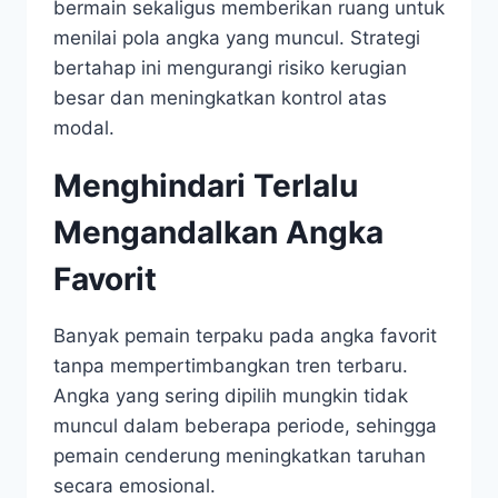
bermain sekaligus memberikan ruang untuk
menilai pola angka yang muncul. Strategi
bertahap ini mengurangi risiko kerugian
besar dan meningkatkan kontrol atas
modal.
Menghindari Terlalu
Mengandalkan Angka
Favorit
Banyak pemain terpaku pada angka favorit
tanpa mempertimbangkan tren terbaru.
Angka yang sering dipilih mungkin tidak
muncul dalam beberapa periode, sehingga
pemain cenderung meningkatkan taruhan
secara emosional.