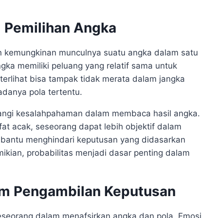
m Pemilihan Angka
an kemungkinan munculnya suatu angka dalam satu
ngka memiliki peluang yang relatif sama untuk
terlihat bisa tampak tidak merata dalam jangka
adanya pola tertentu.
ngi kesalahpahaman dalam membaca hasil angka.
at acak, seseorang dapat lebih objektif dalam
mbantu menghindari keputusan yang didasarkan
ikian, probabilitas menjadi dasar penting dalam
lam Pengambilan Keputusan
seseorang dalam menafsirkan angka dan pola. Emosi