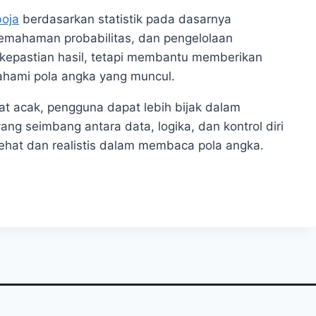
oja
berdasarkan statistik pada dasarnya
pemahaman probabilitas, dan pengelolaan
 kepastian hasil, tetapi membantu memberikan
ahami pola angka yang muncul.
t acak, pengguna dapat lebih bijak dalam
ng seimbang antara data, logika, dan kontrol diri
hat dan realistis dalam membaca pola angka.