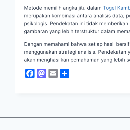
Metode memilih angka jitu dalam
Togel Kamb
merupakan kombinasi antara analisis data, 
psikologis. Pendekatan ini tidak memberikan
gambaran yang lebih terstruktur dalam mem
Dengan memahami bahwa setiap hasil bersifa
menggunakan strategi analisis. Pendekatan ya
akan menghasilkan pemahaman yang lebih se
Facebook
Mastodon
Email
Share