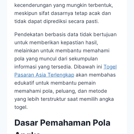
kecenderungan yang mungkin terbentuk,
meskipun sifat dasarnya tetap acak dan
tidak dapat diprediksi secara pasti.
Pendekatan berbasis data tidak bertujuan
untuk memberikan kepastian hasil,
melainkan untuk membantu memahami
pola yang muncul dari sekumpulan
informasi yang tersedia. Dibawah ini
Togel
Pasaran Asia Terlengkap
akan membahas
edukatif untuk membantu pemain
memahami pola, peluang, dan metode
yang lebih terstruktur saat memilih angka
togel.
Dasar Pemahaman Pola