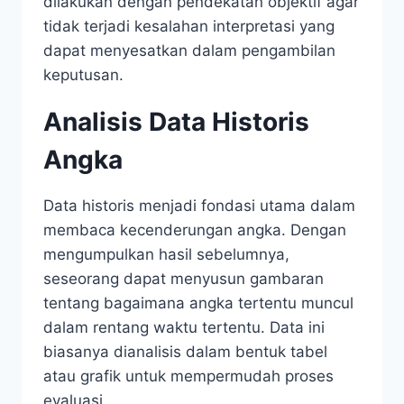
dilakukan dengan pendekatan objektif agar
tidak terjadi kesalahan interpretasi yang
dapat menyesatkan dalam pengambilan
keputusan.
Analisis Data Historis
Angka
Data historis menjadi fondasi utama dalam
membaca kecenderungan angka. Dengan
mengumpulkan hasil sebelumnya,
seseorang dapat menyusun gambaran
tentang bagaimana angka tertentu muncul
dalam rentang waktu tertentu. Data ini
biasanya dianalisis dalam bentuk tabel
atau grafik untuk mempermudah proses
evaluasi.