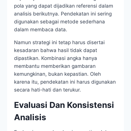
pola yang dapat dijadikan referensi dalam
analisis berikutnya. Pendekatan ini sering
digunakan sebagai metode sederhana
dalam membaca data.
Namun strategi ini tetap harus disertai
kesadaran bahwa hasil tidak dapat
dipastikan. Kombinasi angka hanya
membantu memberikan gambaran
kemungkinan, bukan kepastian. Oleh
karena itu, pendekatan ini harus digunakan
secara hati-hati dan terukur.
Evaluasi Dan Konsistensi
Analisis