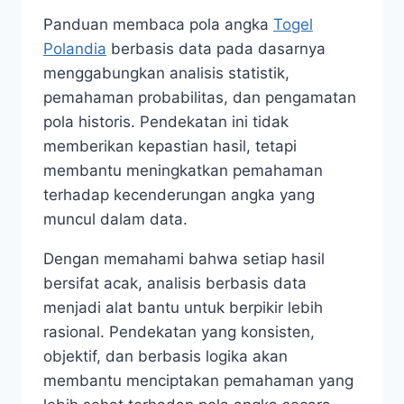
Panduan membaca pola angka
Togel
Polandia
berbasis data pada dasarnya
menggabungkan analisis statistik,
pemahaman probabilitas, dan pengamatan
pola historis. Pendekatan ini tidak
memberikan kepastian hasil, tetapi
membantu meningkatkan pemahaman
terhadap kecenderungan angka yang
muncul dalam data.
Dengan memahami bahwa setiap hasil
bersifat acak, analisis berbasis data
menjadi alat bantu untuk berpikir lebih
rasional. Pendekatan yang konsisten,
objektif, dan berbasis logika akan
membantu menciptakan pemahaman yang