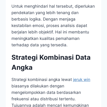
Untuk menghindari hal tersebut, diperlukan
pendekatan yang lebih tenang dan
berbasis logika. Dengan menjaga
kestabilan emosi, proses analisis dapat
berjalan lebih objektif. Hal ini membantu
meningkatkan kualitas pemahaman
terhadap data yang tersedia.
Strategi Kombinasi Data
Angka
Strategi kombinasi angka lewat
jeruk win
biasanya dilakukan dengan
mengelompokkan data berdasarkan
frekuensi atau distribusi tertentu.
Tujuannya adalah mencari kemungkinan