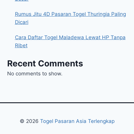
Rumus Jitu 4D Pasaran Togel Thuringia Paling
Dicari
Cara Daftar Togel Maladewa Lewat HP Tanpa
Ribet
Recent Comments
No comments to show.
© 2026
Togel Pasaran Asia Terlengkap