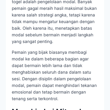
togel adalah pengelolaan modal. Banyak
pemain gagal meraih hasil maksimal bukan
karena salah strategi angka, tetapi karena
tidak mampu mengatur keuangan dengan
baik. Oleh karena itu, menetapkan batas
modal sebelum bermain menjadi langkah
yang sangat penting.
Pemain yang bijak biasanya membagi
modal ke dalam beberapa bagian agar
dapat bermain lebih lama dan tidak
menghabiskan seluruh dana dalam satu
sesi. Dengan disiplin dalam pengelolaan
modal, pemain dapat menghindari tekanan
emosional dan tetap bermain dengan
tenang serta terkontrol.