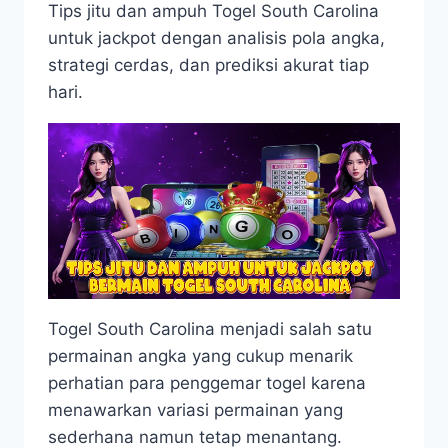
Tips jitu dan ampuh Togel South Carolina
untuk jackpot dengan analisis pola angka,
strategi cerdas, dan prediksi akurat tiap
hari.
Togel South Carolina menjadi salah satu
permainan angka yang cukup menarik
perhatian para penggemar togel karena
menawarkan variasi permainan yang
sederhana namun tetap menantang.