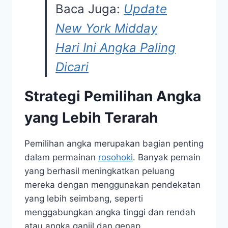
Baca Juga:
Update
New York Midday
Hari Ini Angka Paling
Dicari
Strategi Pemilihan Angka
yang Lebih Terarah
Pemilihan angka merupakan bagian penting
dalam permainan
rosohoki
. Banyak pemain
yang berhasil meningkatkan peluang
mereka dengan menggunakan pendekatan
yang lebih seimbang, seperti
menggabungkan angka tinggi dan rendah
atau angka ganjil dan genap.