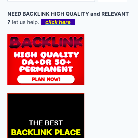
NEED BACKLINK HIGH QUALITY and RELEVANT
?
let us help.
click here