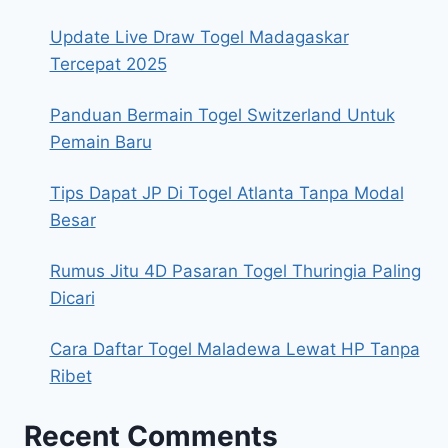
Update Live Draw Togel Madagaskar
Tercepat 2025
Panduan Bermain Togel Switzerland Untuk
Pemain Baru
Tips Dapat JP Di Togel Atlanta Tanpa Modal
Besar
Rumus Jitu 4D Pasaran Togel Thuringia Paling
Dicari
Cara Daftar Togel Maladewa Lewat HP Tanpa
Ribet
Recent Comments