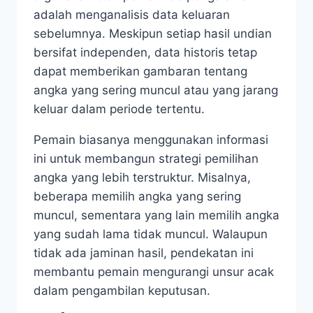
adalah menganalisis data keluaran
sebelumnya. Meskipun setiap hasil undian
bersifat independen, data historis tetap
dapat memberikan gambaran tentang
angka yang sering muncul atau yang jarang
keluar dalam periode tertentu.
Pemain biasanya menggunakan informasi
ini untuk membangun strategi pemilihan
angka yang lebih terstruktur. Misalnya,
beberapa memilih angka yang sering
muncul, sementara yang lain memilih angka
yang sudah lama tidak muncul. Walaupun
tidak ada jaminan hasil, pendekatan ini
membantu pemain mengurangi unsur acak
dalam pengambilan keputusan.