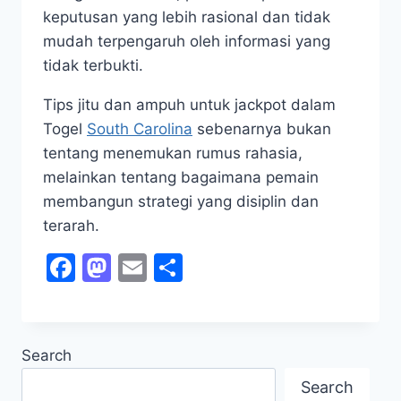
keputusan yang lebih rasional dan tidak
mudah terpengaruh oleh informasi yang
tidak terbukti.
Tips jitu dan ampuh untuk jackpot dalam
Togel
South Carolina
sebenarnya bukan
tentang menemukan rumus rahasia,
melainkan tentang bagaimana pemain
membangun strategi yang disiplin dan
terarah.
Facebook
Mastodon
Email
Share
Search
Search