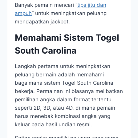
Banyak pemain mencari “
tips jitu dan
ampuh
” untuk meningkatkan peluang
mendapatkan jackpot.
Memahami Sistem Togel
South Carolina
Langkah pertama untuk meningkatkan
peluang bermain adalah memahami
bagaimana sistem Togel South Carolina
bekerja. Permainan ini biasanya melibatkan
pemilihan angka dalam format tertentu
seperti 2D, 3D, atau 4D, di mana pemain
harus menebak kombinasi angka yang
keluar pada hasil undian resmi.