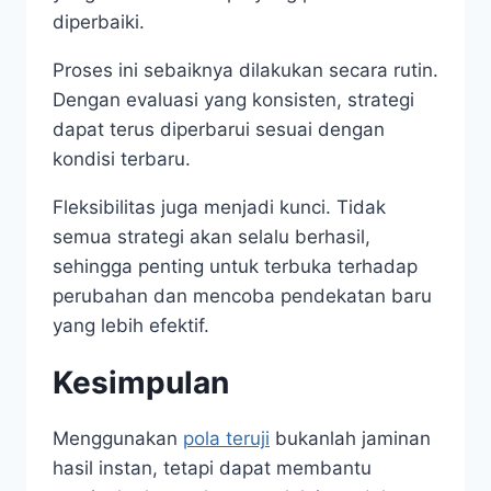
diperbaiki.
Proses ini sebaiknya dilakukan secara rutin.
Dengan evaluasi yang konsisten, strategi
dapat terus diperbarui sesuai dengan
kondisi terbaru.
Fleksibilitas juga menjadi kunci. Tidak
semua strategi akan selalu berhasil,
sehingga penting untuk terbuka terhadap
perubahan dan mencoba pendekatan baru
yang lebih efektif.
Kesimpulan
Menggunakan
pola teruji
bukanlah jaminan
hasil instan, tetapi dapat membantu