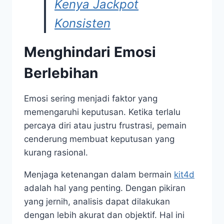
Kenya Jackpot
Konsisten
Menghindari Emosi
Berlebihan
Emosi sering menjadi faktor yang
memengaruhi keputusan. Ketika terlalu
percaya diri atau justru frustrasi, pemain
cenderung membuat keputusan yang
kurang rasional.
Menjaga ketenangan dalam bermain
kit4d
adalah hal yang penting. Dengan pikiran
yang jernih, analisis dapat dilakukan
dengan lebih akurat dan objektif. Hal ini