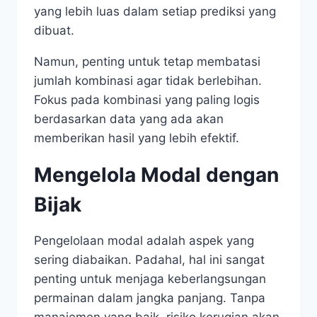
yang lebih luas dalam setiap prediksi yang
dibuat.
Namun, penting untuk tetap membatasi
jumlah kombinasi agar tidak berlebihan.
Fokus pada kombinasi yang paling logis
berdasarkan data yang ada akan
memberikan hasil yang lebih efektif.
Mengelola Modal dengan
Bijak
Pengelolaan modal adalah aspek yang
sering diabaikan. Padahal, hal ini sangat
penting untuk menjaga keberlangsungan
permainan dalam jangka panjang. Tanpa