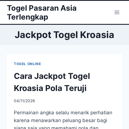
Skip
Togel Pasaran Asia
to
Terlengkap
content
Jackpot Togel Kroasia
TOGEL ONLINE
Cara Jackpot Togel
Kroasia Pola Teruji
04/11/2026
Permainan angka selalu menarik perhatian
karena menawarkan peluang besar bagi
siapa saja yang memahami pola dan