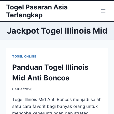
Skip
Togel Pasaran Asia
to
Terlengkap
content
Jackpot Togel Illinois Mid
TOGEL ONLINE
Panduan Togel Illinois
Mid Anti Boncos
04/04/2026
Togel Illinois Mid Anti Boncos menjadi salah
satu cara favorit bagi banyak orang untuk
mencoba keberuntungan dan strategi