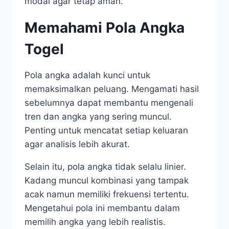
modal agar tetap aman.
Memahami Pola Angka
Togel
Pola angka adalah kunci untuk
memaksimalkan peluang. Mengamati hasil
sebelumnya dapat membantu mengenali
tren dan angka yang sering muncul.
Penting untuk mencatat setiap keluaran
agar analisis lebih akurat.
Selain itu, pola angka tidak selalu linier.
Kadang muncul kombinasi yang tampak
acak namun memiliki frekuensi tertentu.
Mengetahui pola ini membantu dalam
memilih angka yang lebih realistis.