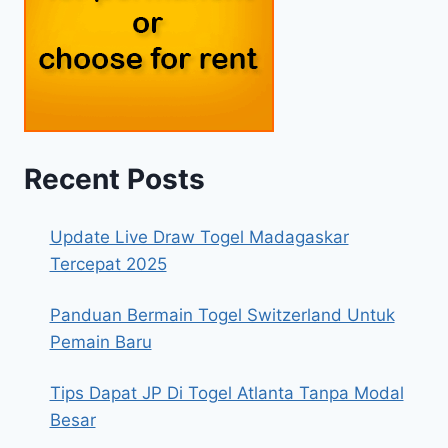
Recent Posts
Update Live Draw Togel Madagaskar
Tercepat 2025
Panduan Bermain Togel Switzerland Untuk
Pemain Baru
Tips Dapat JP Di Togel Atlanta Tanpa Modal
Besar