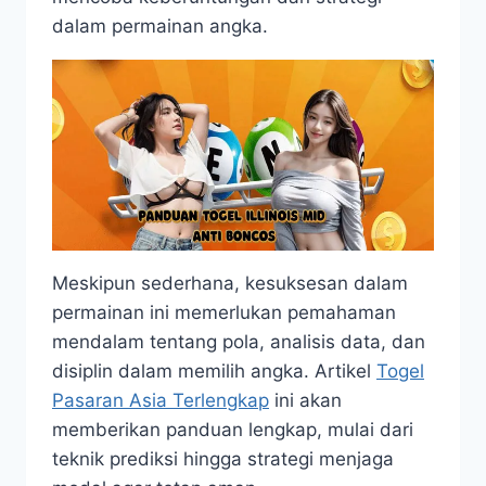
dalam permainan angka.
Meskipun sederhana, kesuksesan dalam
permainan ini memerlukan pemahaman
mendalam tentang pola, analisis data, dan
disiplin dalam memilih angka. Artikel
Togel
Pasaran Asia Terlengkap
ini akan
memberikan panduan lengkap, mulai dari
teknik prediksi hingga strategi menjaga