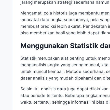
jarang merupakan strategi sederhana namun e
Mengamati pola historis juga membantu meng
mencatat data angka sebelumnya, pola yang
membuat prediksi lebih akurat. Pendekatan 
bisa memberikan hasil yang lebih dapat dia
Menggunakan Statistik dan
Statistik merupakan alat penting untuk mem
menganalisis angka yang sering muncul, kit
untuk muncul kembali. Metode sederhana, se
dasar analisis yang mudah dipahami dan dite
Selain itu, analisis data juga dapat dilaku
atau periode tertentu. Beberapa angka men
waktu tertentu, sehingga informasi ini bisa