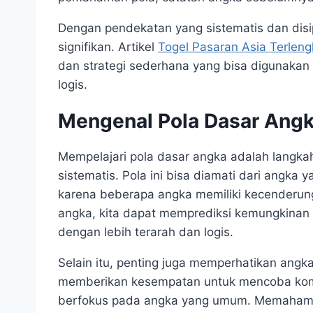
Dengan pendekatan yang sistematis dan disip
signifikan. Artikel
Togel Pasaran Asia Terlen
dan strategi sederhana yang bisa digunakan
logis.
Mengenal Pola Dasar Ang
Mempelajari pola dasar angka adalah langk
sistematis. Pola ini bisa diamati dari angka
karena beberapa angka memiliki kecenderung
angka, kita dapat memprediksi kemungkinan
dengan lebih terarah dan logis.
Selain itu, penting juga memperhatikan angk
memberikan kesempatan untuk mencoba kombi
berfokus pada angka yang umum. Memahami