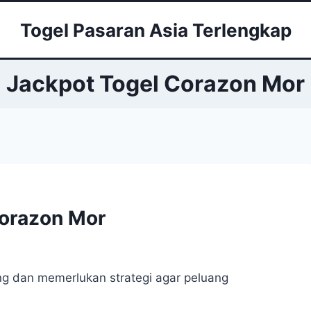
Togel Pasaran Asia Terlengkap
Jackpot Togel Corazon Mor
orazon Mor
g dan memerlukan strategi agar peluang