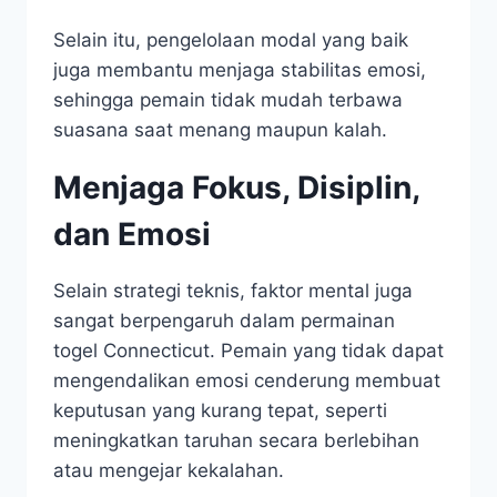
Selain itu, pengelolaan modal yang baik
juga membantu menjaga stabilitas emosi,
sehingga pemain tidak mudah terbawa
suasana saat menang maupun kalah.
Menjaga Fokus, Disiplin,
dan Emosi
Selain strategi teknis, faktor mental juga
sangat berpengaruh dalam permainan
togel Connecticut. Pemain yang tidak dapat
mengendalikan emosi cenderung membuat
keputusan yang kurang tepat, seperti
meningkatkan taruhan secara berlebihan
atau mengejar kekalahan.