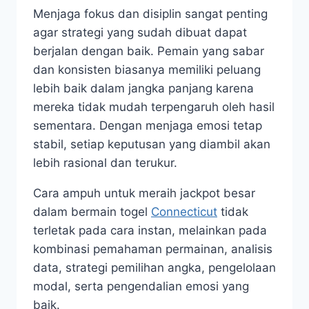
Menjaga fokus dan disiplin sangat penting
agar strategi yang sudah dibuat dapat
berjalan dengan baik. Pemain yang sabar
dan konsisten biasanya memiliki peluang
lebih baik dalam jangka panjang karena
mereka tidak mudah terpengaruh oleh hasil
sementara. Dengan menjaga emosi tetap
stabil, setiap keputusan yang diambil akan
lebih rasional dan terukur.
Cara ampuh untuk meraih jackpot besar
dalam bermain togel
Connecticut
tidak
terletak pada cara instan, melainkan pada
kombinasi pemahaman permainan, analisis
data, strategi pemilihan angka, pengelolaan
modal, serta pengendalian emosi yang
baik.