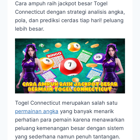
Cara ampuh raih jackpot besar Togel
Connecticut dengan strategi analisis angka,
pola, dan prediksi cerdas tiap hari! peluang
lebih besar.
Togel Connecticut merupakan salah satu
permainan angka
yang banyak menarik
perhatian para pemain karena menawarkan
peluang kemenangan besar dengan sistem
yang sederhana namun penuh tantangan.