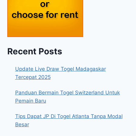
Recent Posts
Update Live Draw Togel Madagaskar
Tercepat 2025
Panduan Bermain Togel Switzerland Untuk
Pemain Baru
Tips Dapat JP Di Togel Atlanta Tanpa Modal
Besar