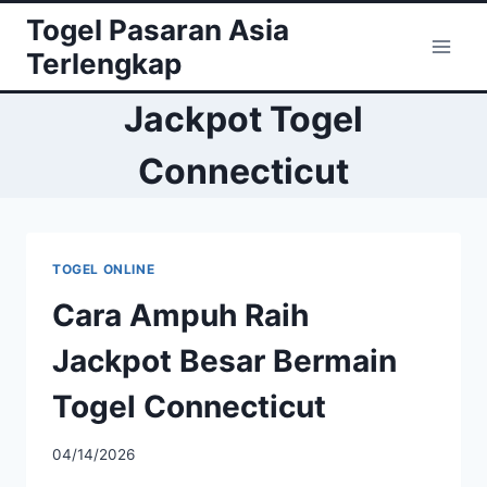
Skip
Togel Pasaran Asia
to
Terlengkap
content
Jackpot Togel
Connecticut
TOGEL ONLINE
Cara Ampuh Raih
Jackpot Besar Bermain
Togel Connecticut
04/14/2026