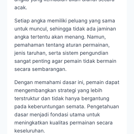
acak.
Setiap angka memiliki peluang yang sama
untuk muncul, sehingga tidak ada jaminan
angka tertentu akan menang. Namun,
pemahaman tentang aturan permainan,
jenis taruhan, serta sistem pengundian
sangat penting agar pemain tidak bermain
secara sembarangan.
Dengan memahami dasar ini, pemain dapat
mengembangkan strategi yang lebih
terstruktur dan tidak hanya bergantung
pada keberuntungan semata. Pengetahuan
dasar menjadi fondasi utama untuk
meningkatkan kualitas permainan secara
keseluruhan.