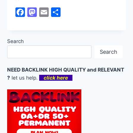
Facebook
Mastodon
Email
Share
Search
Search
NEED BACKLINK HIGH QUALITY and RELEVANT
?
let us help.
click here