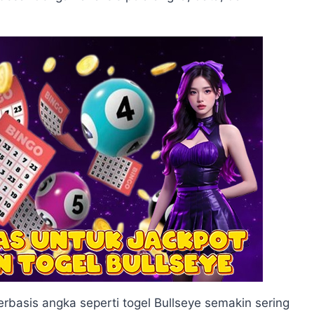
rbasis angka seperti togel Bullseye semakin sering