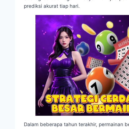
prediksi akurat tiap hari.
Dalam beberapa tahun terakhir, permainan be