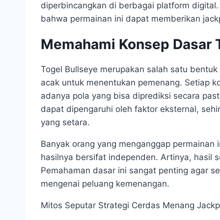
diperbincangkan di berbagai platform digita
bahwa permainan ini dapat memberikan jackp
Memahami Konsep Dasar T
Togel Bullseye merupakan salah satu bentuk
acak untuk menentukan pemenang. Setiap ko
adanya pola yang bisa diprediksi secara pasti
dapat dipengaruhi oleh faktor eksternal, se
yang setara.
Banyak orang yang menganggap permainan ini
hasilnya bersifat independen. Artinya, hasil
Pemahaman dasar ini sangat penting agar ses
mengenai peluang kemenangan.
Mitos Seputar Strategi Cerdas Menang Jackp