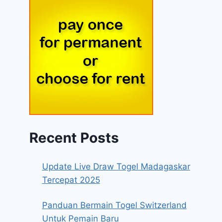
Recent Posts
Update Live Draw Togel Madagaskar
Tercepat 2025
Panduan Bermain Togel Switzerland
Untuk Pemain Baru