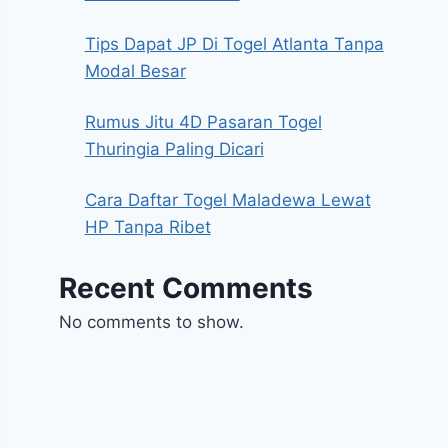
Tips Dapat JP Di Togel Atlanta Tanpa
Modal Besar
Rumus Jitu 4D Pasaran Togel
Thuringia Paling Dicari
Cara Daftar Togel Maladewa Lewat
HP Tanpa Ribet
Recent Comments
No comments to show.