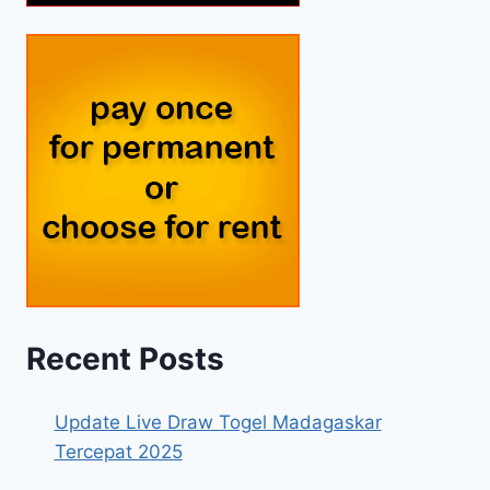
Recent Posts
Update Live Draw Togel Madagaskar
Tercepat 2025