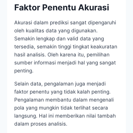
Faktor Penentu Akurasi
Akurasi dalam prediksi sangat dipengaruhi
oleh kualitas data yang digunakan.
Semakin lengkap dan valid data yang
tersedia, semakin tinggi tingkat keakuratan
hasil analisis. Oleh karena itu, pemilihan
sumber informasi menjadi hal yang sangat
penting.
Selain data, pengalaman juga menjadi
faktor penentu yang tidak kalah penting.
Pengalaman membantu dalam mengenali
pola yang mungkin tidak terlihat secara
langsung. Hal ini memberikan nilai tambah
dalam proses analisis.