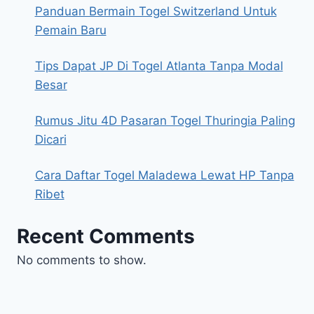
Panduan Bermain Togel Switzerland Untuk
Pemain Baru
Tips Dapat JP Di Togel Atlanta Tanpa Modal
Besar
Rumus Jitu 4D Pasaran Togel Thuringia Paling
Dicari
Cara Daftar Togel Maladewa Lewat HP Tanpa
Ribet
Recent Comments
No comments to show.