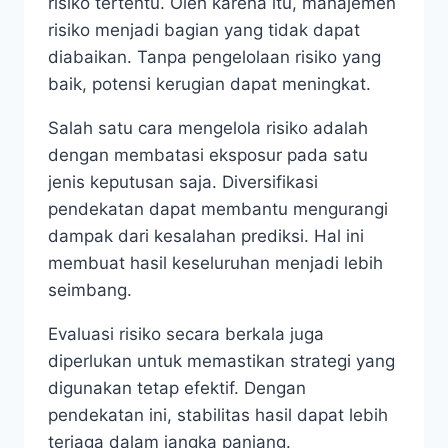
risiko tertentu. Oleh karena itu, manajemen
risiko menjadi bagian yang tidak dapat
diabaikan. Tanpa pengelolaan risiko yang
baik, potensi kerugian dapat meningkat.
Salah satu cara mengelola risiko adalah
dengan membatasi eksposur pada satu
jenis keputusan saja. Diversifikasi
pendekatan dapat membantu mengurangi
dampak dari kesalahan prediksi. Hal ini
membuat hasil keseluruhan menjadi lebih
seimbang.
Evaluasi risiko secara berkala juga
diperlukan untuk memastikan strategi yang
digunakan tetap efektif. Dengan
pendekatan ini, stabilitas hasil dapat lebih
terjaga dalam jangka panjang.