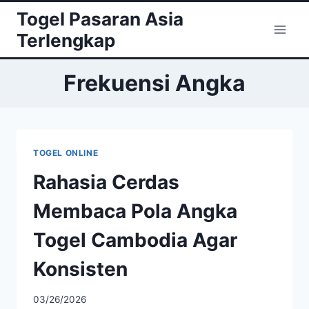
Skip
Togel Pasaran Asia
to
Terlengkap
content
Frekuensi Angka
TOGEL ONLINE
Rahasia Cerdas
Membaca Pola Angka
Togel Cambodia Agar
Konsisten
03/26/2026