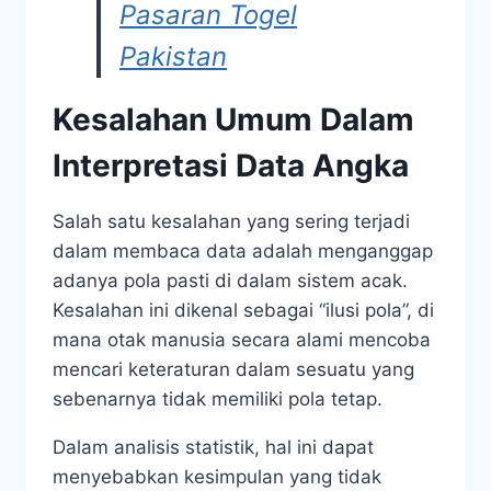
Pasaran Togel
Pakistan
Kesalahan Umum Dalam
Interpretasi Data Angka
Salah satu kesalahan yang sering terjadi
dalam membaca data adalah menganggap
adanya pola pasti di dalam sistem acak.
Kesalahan ini dikenal sebagai “ilusi pola”, di
mana otak manusia secara alami mencoba
mencari keteraturan dalam sesuatu yang
sebenarnya tidak memiliki pola tetap.
Dalam analisis statistik, hal ini dapat
menyebabkan kesimpulan yang tidak