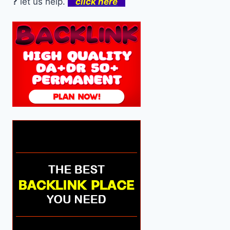
?
let us help.
click here