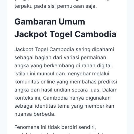
terpaku pada sisi permukaan saja.
Gambaran Umum
Jackpot Togel Cambodia
Jackpot Togel Cambodia sering dipahami
sebagai bagian dari variasi permainan
angka yang berkembang di ranah digital.
Istilah ini muncul dan menyebar melalui
komunitas online yang membahas prediksi
angka dan hasil undian secara luas. Dalam
konteks ini, Cambodia hanya digunakan
sebagai identitas tema yang memberikan
nuansa berbeda.
Fenomena ini tidak berdiri sendiri,