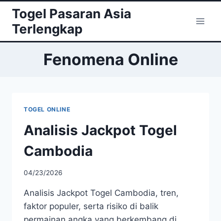
Skip
Togel Pasaran Asia
to
Terlengkap
content
Fenomena Online
TOGEL ONLINE
Analisis Jackpot Togel
Cambodia
04/23/2026
Analisis Jackpot Togel Cambodia, tren,
faktor populer, serta risiko di balik
permainan angka yang berkembang di