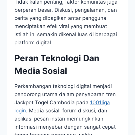
Tidak kalah penting, faktor komunitas juga
berperan besar. Diskusi, pengalaman, dan
cerita yang dibagikan antar pengguna
menciptakan efek viral yang membuat
istilah ini semakin dikenal luas di berbagai
platform digital.
Peran Teknologi Dan
Media Sosial
Perkembangan teknologi digital menjadi
pendorong utama dalam penyebaran tren
Jackpot Togel Cambodia
pada
1001liga
login
. Media sosial, forum diskusi, dan
aplikasi pesan instan memungkinkan
informasi menyebar dengan sangat cepat