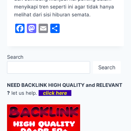
menyikapi tren seperti ini agar tidak hanya
melihat dari sisi hiburan semata.
Facebook
Mastodon
Email
Share
Search
Search
NEED BACKLINK HIGH QUALITY and RELEVANT
?
let us help.
click here