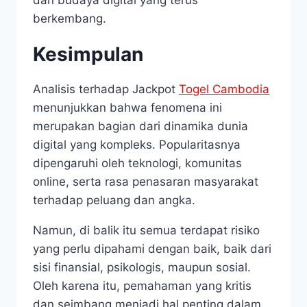
dan budaya digital yang terus
berkembang.
Kesimpulan
Analisis terhadap Jackpot
Togel Cambodia
menunjukkan bahwa fenomena ini
merupakan bagian dari dinamika dunia
digital yang kompleks. Popularitasnya
dipengaruhi oleh teknologi, komunitas
online, serta rasa penasaran masyarakat
terhadap peluang dan angka.
Namun, di balik itu semua terdapat risiko
yang perlu dipahami dengan baik, baik dari
sisi finansial, psikologis, maupun sosial.
Oleh karena itu, pemahaman yang kritis
dan seimbang menjadi hal penting dalam