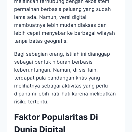
melainkan terhubung dengan ekosistem
permainan berbasis peluang yang sudah
lama ada. Namun, versi digital
membuatnya lebih mudah diakses dan
lebih cepat menyebar ke berbagai wilayah
tanpa batas geografis.
Bagi sebagian orang, istilah ini dianggap
sebagai bentuk hiburan berbasis
keberuntungan. Namun, di sisi lain,
terdapat pula pandangan kritis yang
melihatnya sebagai aktivitas yang perlu
dipahami lebih hati-hati karena melibatkan
risiko tertentu.
Faktor Popularitas Di
Dunia Digital