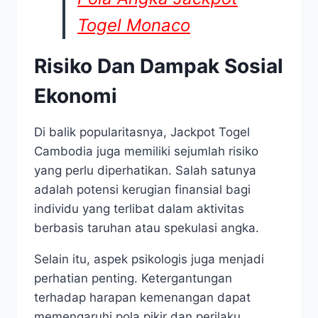
Togel Monaco
Risiko Dan Dampak Sosial
Ekonomi
Di balik popularitasnya, Jackpot Togel
Cambodia juga memiliki sejumlah risiko
yang perlu diperhatikan. Salah satunya
adalah potensi kerugian finansial bagi
individu yang terlibat dalam aktivitas
berbasis taruhan atau spekulasi angka.
Selain itu, aspek psikologis juga menjadi
perhatian penting. Ketergantungan
terhadap harapan kemenangan dapat
memengaruhi pola pikir dan perilaku