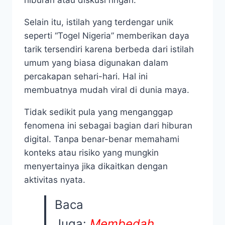
hiburan atau diskusi ringan.
Selain itu, istilah yang terdengar unik
seperti “Togel Nigeria” memberikan daya
tarik tersendiri karena berbeda dari istilah
umum yang biasa digunakan dalam
percakapan sehari-hari. Hal ini
membuatnya mudah viral di dunia maya.
Tidak sedikit pula yang menganggap
fenomena ini sebagai bagian dari hiburan
digital. Tanpa benar-benar memahami
konteks atau risiko yang mungkin
menyertainya jika dikaitkan dengan
aktivitas nyata.
Baca
Juga:
Membedah