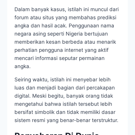
Dalam banyak kasus, istilah ini muncul dari
forum atau situs yang membahas prediksi
angka dan hasil acak. Penggunaan nama
negara asing seperti Nigeria bertujuan
memberikan kesan berbeda atau menarik
perhatian pengguna internet yang aktif
mencari informasi seputar permainan
angka.
Seiring waktu, istilah ini menyebar lebih
luas dan menjadi bagian dari percakapan
digital. Meski begitu, banyak orang tidak
mengetahui bahwa istilah tersebut lebih
bersifat simbolik dan tidak memiliki dasar
sistem resmi yang benar-benar terstruktur.