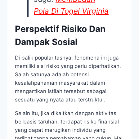
Pola Di Togel Virginia
Perspektif Risiko Dan
Dampak Sosial
Di balik popularitasnya, fenomena ini juga
memiliki sisi risiko yang perlu diperhatikan.
Salah satunya adalah potensi
kesalahpahaman masyarakat dalam
mengartikan istilah tersebut sebagai
sesuatu yang nyata atau terstruktur.
Selain itu, jika dikaitkan dengan aktivitas
berbasis taruhan, terdapat risiko finansial
yang dapat merugikan individu yang
terlibat tanpa pemahaman yang cukup. Hal