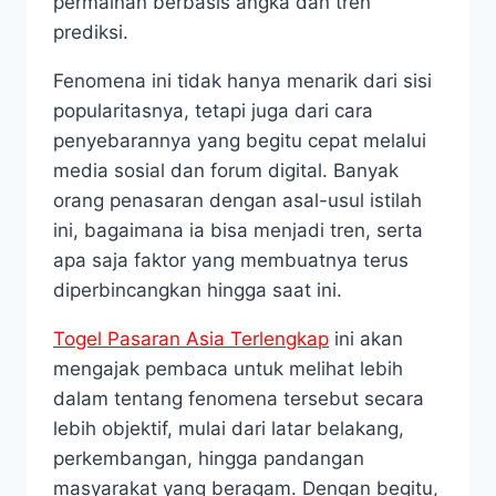
permainan berbasis angka dan tren
prediksi.
Fenomena ini tidak hanya menarik dari sisi
popularitasnya, tetapi juga dari cara
penyebarannya yang begitu cepat melalui
media sosial dan forum digital. Banyak
orang penasaran dengan asal-usul istilah
ini, bagaimana ia bisa menjadi tren, serta
apa saja faktor yang membuatnya terus
diperbincangkan hingga saat ini.
Togel Pasaran Asia Terlengkap
ini akan
mengajak pembaca untuk melihat lebih
dalam tentang fenomena tersebut secara
lebih objektif, mulai dari latar belakang,
perkembangan, hingga pandangan
masyarakat yang beragam. Dengan begitu,