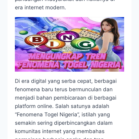
era internet modern.
Di era digital yang serba cepat, berbagai
fenomena baru terus bermunculan dan
menjadi bahan pembicaraan di berbagai
platform online. Salah satunya adalah
“Fenomena Togel Nigeria”, istilah yang
semakin sering diperbincangkan dalam
komunitas internet yang membahas