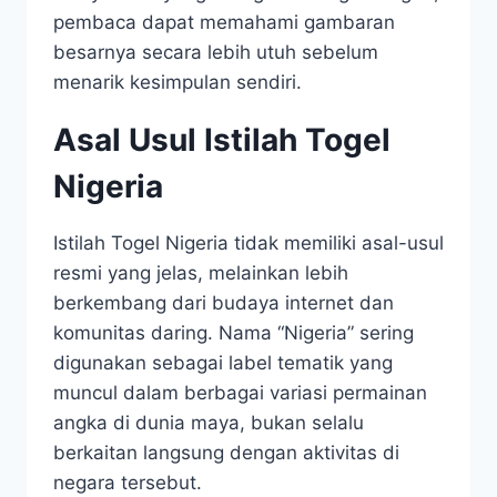
pembaca dapat memahami gambaran
besarnya secara lebih utuh sebelum
menarik kesimpulan sendiri.
Asal Usul Istilah Togel
Nigeria
Istilah Togel Nigeria tidak memiliki asal-usul
resmi yang jelas, melainkan lebih
berkembang dari budaya internet dan
komunitas daring. Nama “Nigeria” sering
digunakan sebagai label tematik yang
muncul dalam berbagai variasi permainan
angka di dunia maya, bukan selalu
berkaitan langsung dengan aktivitas di
negara tersebut.