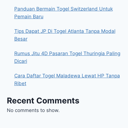
Recent Posts
Update Live Draw Togel Madagaskar
Tercepat 2025
Panduan Bermain Togel Switzerland Untuk
Pemain Baru
Tips Dapat JP Di Togel Atlanta Tanpa Modal
Besar
Rumus Jitu 4D Pasaran Togel Thuringia Paling
Dicari
Cara Daftar Togel Maladewa Lewat HP Tanpa