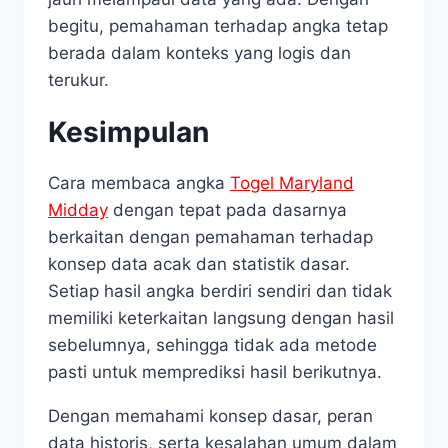
begitu, pemahaman terhadap angka tetap
berada dalam konteks yang logis dan
terukur.
Kesimpulan
Cara membaca angka
Togel Maryland
Midday
dengan tepat pada dasarnya
berkaitan dengan pemahaman terhadap
konsep data acak dan statistik dasar.
Setiap hasil angka berdiri sendiri dan tidak
memiliki keterkaitan langsung dengan hasil
sebelumnya, sehingga tidak ada metode
pasti untuk memprediksi hasil berikutnya.
Dengan memahami konsep dasar, peran
data historis, serta kesalahan umum dalam