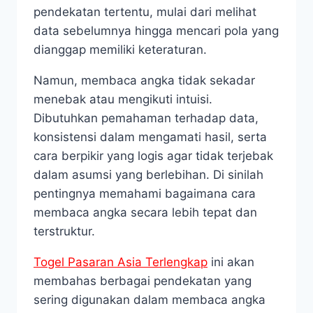
pendekatan tertentu, mulai dari melihat
data sebelumnya hingga mencari pola yang
dianggap memiliki keteraturan.
Namun, membaca angka tidak sekadar
menebak atau mengikuti intuisi.
Dibutuhkan pemahaman terhadap data,
konsistensi dalam mengamati hasil, serta
cara berpikir yang logis agar tidak terjebak
dalam asumsi yang berlebihan. Di sinilah
pentingnya memahami bagaimana cara
membaca angka secara lebih tepat dan
terstruktur.
Togel Pasaran Asia Terlengkap
ini akan
membahas berbagai pendekatan yang
sering digunakan dalam membaca angka