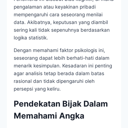
pengalaman atau keyakinan pribadi
mempengaruhi cara seseorang menilai
data. Akibatnya, keputusan yang diambil
sering kali tidak sepenuhnya berdasarkan
logika statistik.
Dengan memahami faktor psikologis ini,
seseorang dapat lebih berhati-hati dalam
menarik kesimpulan. Kesadaran ini penting
agar analisis tetap berada dalam batas
rasional dan tidak dipengaruhi oleh
persepsi yang keliru.
Pendekatan Bijak Dalam
Memahami Angka