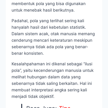
membentuk pola yang bisa digunakan
untuk menebak hasil berikutnya.
Padahal, pola yang terlihat sering kali
hanyalah hasil dari kebetulan statistik.
Dalam sistem acak, otak manusia memang
cenderung mencari keteraturan meskipun
sebenarnya tidak ada pola yang benar-
benar konsisten.
Kesalahpahaman ini dikenal sebagai “ilusi
pola”, yaitu kecenderungan manusia untuk
melihat hubungan dalam data yang
sebenarnya tidak saling berkaitan. Hal ini
membuat interpretasi angka sering kali
menjadi tidak objektif.