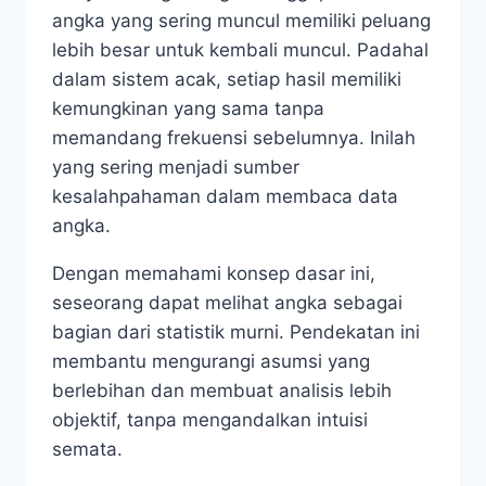
angka yang sering muncul memiliki peluang
lebih besar untuk kembali muncul. Padahal
dalam sistem acak, setiap hasil memiliki
kemungkinan yang sama tanpa
memandang frekuensi sebelumnya. Inilah
yang sering menjadi sumber
kesalahpahaman dalam membaca data
angka.
Dengan memahami konsep dasar ini,
seseorang dapat melihat angka sebagai
bagian dari statistik murni. Pendekatan ini
membantu mengurangi asumsi yang
berlebihan dan membuat analisis lebih
objektif, tanpa mengandalkan intuisi
semata.