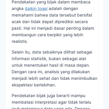
Pendekatan yang bijak dalam membaca
angka
daikin togel
adalah dengan
memahami bahwa data tersebut bersifat
acak dan tidak dapat diprediksi secara
pasti. Hal ini menjadi dasar penting dalam
membangun cara berpikir yang lebih
realistis.
Selain itu, data sebaiknya dilihat sebagai
informasi statistik, bukan sebagai alat
untuk menentukan hasil di masa depan.
Dengan cara ini, analisis yang dilakukan
menjadi lebih sehat dan tidak menimbulkan
ekspektasi berlebihan.
Pendekatan bijak juga berarti mampu
membatasi interpretasi agar tidak terlalu
jauh melampaui data yang ada. Dengan