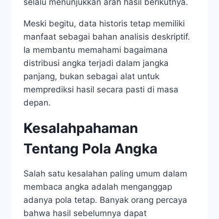
selalu menunjukkan arah hasil berikutnya.
Meski begitu, data historis tetap memiliki
manfaat sebagai bahan analisis deskriptif.
Ia membantu memahami bagaimana
distribusi angka terjadi dalam jangka
panjang, bukan sebagai alat untuk
memprediksi hasil secara pasti di masa
depan.
Kesalahpahaman
Tentang Pola Angka
Salah satu kesalahan paling umum dalam
membaca angka adalah menganggap
adanya pola tetap. Banyak orang percaya
bahwa hasil sebelumnya dapat