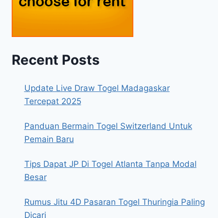
Recent Posts
Update Live Draw Togel Madagaskar
Tercepat 2025
Panduan Bermain Togel Switzerland Untuk
Pemain Baru
Tips Dapat JP Di Togel Atlanta Tanpa Modal
Besar
Rumus Jitu 4D Pasaran Togel Thuringia Paling
Dicari