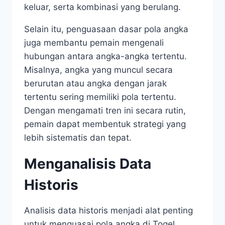
keluar, serta kombinasi yang berulang.
Selain itu, penguasaan dasar pola angka
juga membantu pemain mengenali
hubungan antara angka-angka tertentu.
Misalnya, angka yang muncul secara
berurutan atau angka dengan jarak
tertentu sering memiliki pola tertentu.
Dengan mengamati tren ini secara rutin,
pemain dapat membentuk strategi yang
lebih sistematis dan tepat.
Menganalisis Data
Historis
Analisis data historis menjadi alat penting
untuk menguasai pola angka di Togel