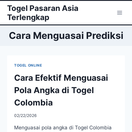
Skip
Togel Pasaran Asia
to
Terlengkap
content
Cara Menguasai Prediksi
TOGEL ONLINE
Cara Efektif Menguasai
Pola Angka di Togel
Colombia
02/22/2026
Menguasai pola angka di Togel Colombia