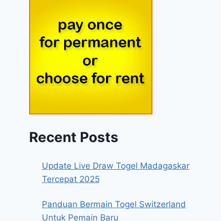
Recent Posts
Update Live Draw Togel Madagaskar
Tercepat 2025
Panduan Bermain Togel Switzerland
Untuk Pemain Baru