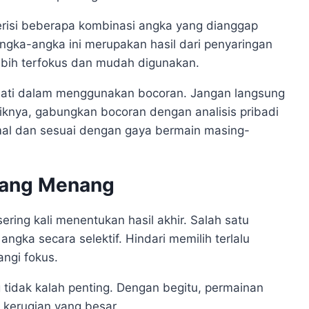
erisi beberapa kombinasi angka yang dianggap
Angka-angka ini merupakan hasil dari penyaringan
ebih terfokus dan mudah digunakan.
-hati dalam menggunakan bocoran. Jangan langsung
nya, gabungkan bocoran dengan analisis pribadi
imal dan sesuai dengan gaya bermain masing-
luang Menang
ering kali menentukan hasil akhir. Salah satu
angka secara selektif. Hindari memilih terlalu
ngi fokus.
 tidak kalah penting. Dengan begitu, permainan
 kerugian yang besar.