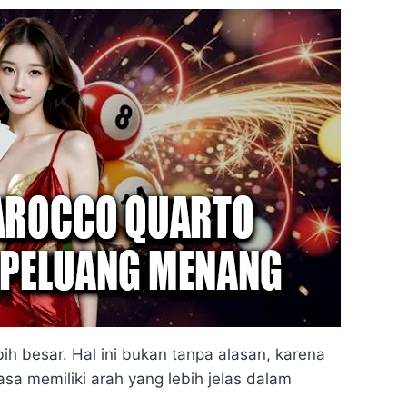
 besar. Hal ini bukan tanpa alasan, karena
a memiliki arah yang lebih jelas dalam