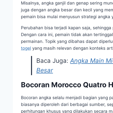
Misalnya, angka ganjil dan genap sering mun
juga dengan angka besar dan kecil yang memi
pemain bisa mulai menyusun strategi angka y
Perubahan bisa terjadi kapan saja, sehingga
Dengan cara ini, pemain tidak akan tertingga
permainan. Topik yang dibahas dapat diper
togel
yang masih relevan dengan konteks artik
Baca Juga:
Angka Main Mic
Besar
Bocoran Morocco Quatro Ha
Bocoran angka selalu menjadi bagian yang pal
biasanya diperoleh dari berbagai sumber, sep
perhitungan khusus yang dilakukan secara m