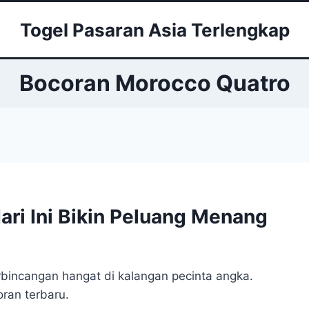
Togel Pasaran Asia Terlengkap
Bocoran Morocco Quatro
ri Ini Bikin Peluang Menang
bincangan hangat di kalangan pecinta angka.
ran terbaru.