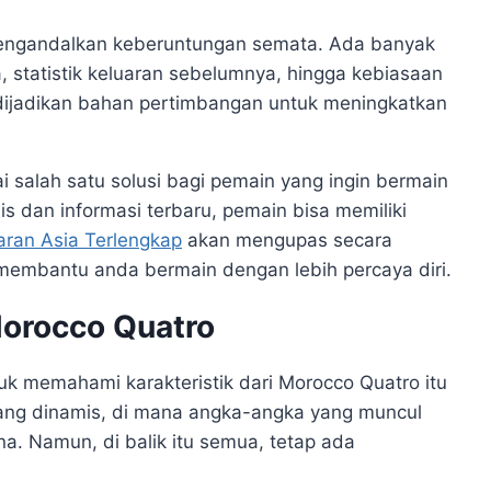
mengandalkan keberuntungan semata. Ada banyak
ka, statistik keluaran sebelumnya, hingga kebiasaan
dijadikan bahan pertimbangan untuk meningkatkan
i salah satu solusi bagi pemain yang ingin bermain
s dan informasi terbaru, pemain bisa memiliki
aran Asia Terlengkap
akan mengupas secara
membantu anda bermain dengan lebih percaya diri.
orocco Quatro
 memahami karakteristik dari Morocco Quatro itu
a yang dinamis, di mana angka-angka yang muncul
na. Namun, di balik itu semua, tetap ada