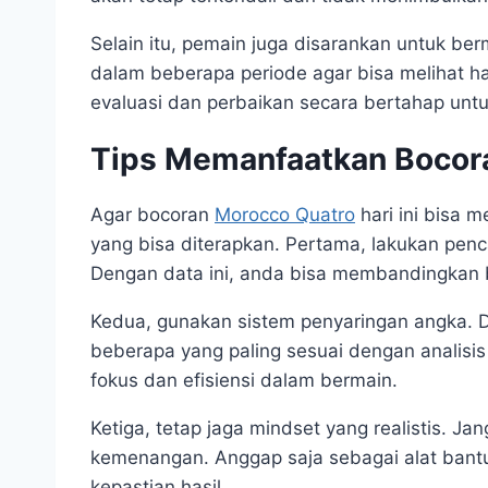
Selain itu, pemain juga disarankan untuk b
dalam beberapa periode agar bisa melihat has
evaluasi dan perbaikan secara bertahap untu
Tips Memanfaatkan Bocor
Agar bocoran
Morocco Quatro
hari ini bisa 
yang bisa diterapkan. Pertama, lakukan pen
Dengan data ini, anda bisa membandingkan 
Kedua, gunakan sistem penyaringan angka. Da
beberapa yang paling sesuai dengan analisi
fokus dan efisiensi dalam bermain.
Ketiga, tetap jaga mindset yang realistis. 
kemenangan. Anggap saja sebagai alat bant
kepastian hasil.