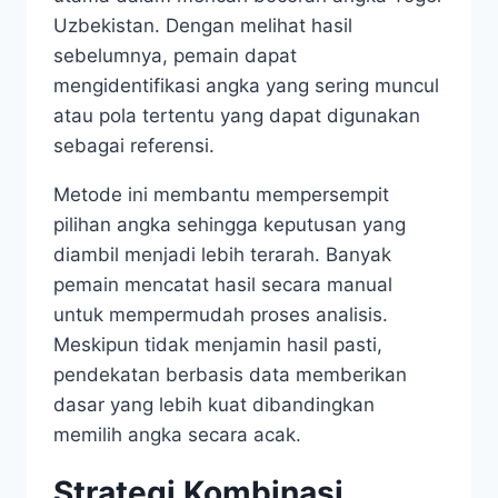
Uzbekistan. Dengan melihat hasil
sebelumnya, pemain dapat
mengidentifikasi angka yang sering muncul
atau pola tertentu yang dapat digunakan
sebagai referensi.
Metode ini membantu mempersempit
pilihan angka sehingga keputusan yang
diambil menjadi lebih terarah. Banyak
pemain mencatat hasil secara manual
untuk mempermudah proses analisis.
Meskipun tidak menjamin hasil pasti,
pendekatan berbasis data memberikan
dasar yang lebih kuat dibandingkan
memilih angka secara acak.
Strategi Kombinasi