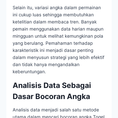
Selain itu, variasi angka dalam permainan
ini cukup luas sehingga membutuhkan
ketelitian dalam membaca tren. Banyak
pemain menggunakan data harian maupun
mingguan untuk melihat kemungkinan pola
yang berulang. Pemahaman terhadap
karakteristik ini menjadi dasar penting
dalam menyusun strategi yang lebih efektif
dan tidak hanya mengandalkan
keberuntungan.
Analisis Data Sebagai
Dasar Bocoran Angka
Analisis data menjadi salah satu metode
utama dalam mencari bocoran angka Togel