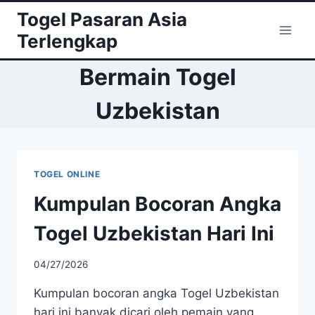
Skip
Togel Pasaran Asia
to
Terlengkap
content
Bermain Togel
Uzbekistan
TOGEL ONLINE
Kumpulan Bocoran Angka
Togel Uzbekistan Hari Ini
04/27/2026
Kumpulan bocoran angka Togel Uzbekistan
hari ini banyak dicari oleh pemain yang