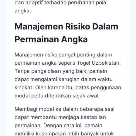
dan adaptif terhadap perubahan pola
angka.
Manajemen Risiko Dalam
Permainan Angka
Manajemen risiko sangat penting dalam
permainan angka seperti Togel Uzbekistan.
Tanpa pengelolaan yang baik, pemain
dapat mengalami kerugian dalam waktu
singkat. Oleh karena itu, batas penggunaan
modal perlu ditentukan sejak awal.
Membagi modal ke dalam beberapa sesi
dapat membantu menjaga kestabilan
permainan. Dengan cara ini, pemain
memiliki kesempatan lebih banyak untuk