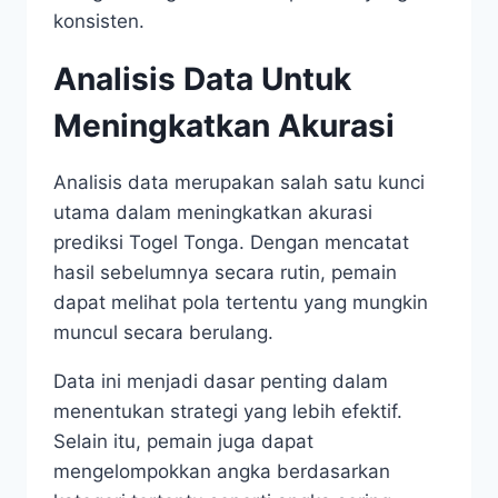
konsisten.
Analisis Data Untuk
Meningkatkan Akurasi
Analisis data merupakan salah satu kunci
utama dalam meningkatkan akurasi
prediksi Togel Tonga. Dengan mencatat
hasil sebelumnya secara rutin, pemain
dapat melihat pola tertentu yang mungkin
muncul secara berulang.
Data ini menjadi dasar penting dalam
menentukan strategi yang lebih efektif.
Selain itu, pemain juga dapat
mengelompokkan angka berdasarkan