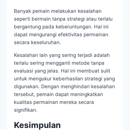
Banyak pemain melakukan kesalahan
seperti bermain tanpa strategi atau terlalu
bergantung pada keberuntungan. Hal ini
dapat mengurangi efektivitas permainan
secara keseluruhan.
Kesalahan lain yang sering terjadi adalah
terlalu sering mengganti metode tanpa
evaluasi yang jelas. Hal ini membuat sulit
untuk mengukur keberhasilan strategi yang
digunakan. Dengan menghindari kesalahan
tersebut, pemain dapat meningkatkan
kualitas permainan mereka secara
signifikan.
Kesimpulan