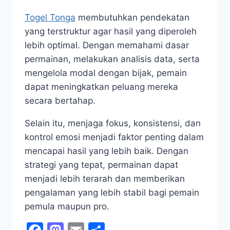
Togel Tonga
membutuhkan pendekatan
yang terstruktur agar hasil yang diperoleh
lebih optimal. Dengan memahami dasar
permainan, melakukan analisis data, serta
mengelola modal dengan bijak, pemain
dapat meningkatkan peluang mereka
secara bertahap.
Selain itu, menjaga fokus, konsistensi, dan
kontrol emosi menjadi faktor penting dalam
mencapai hasil yang lebih baik. Dengan
strategi yang tepat, permainan dapat
menjadi lebih terarah dan memberikan
pengalaman yang lebih stabil bagi pemain
pemula maupun pro.