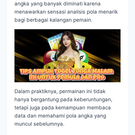
angka yang banyak diminati karena
menawarkan sensasi analisis pola menarik
bagi berbagai kalangan pemain.
Dalam praktiknya, permainan ini tidak
hanya bergantung pada keberuntungan,
tetapi juga pada kemampuan membaca
data dan memahami pola angka yang
muncul sebelumnya.