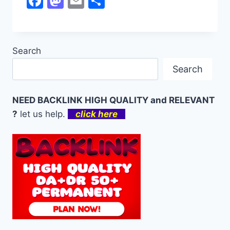
Facebook
Mastodon
Email
Share
Search
Search
NEED BACKLINK HIGH QUALITY and RELEVANT
?
let us help.
click here