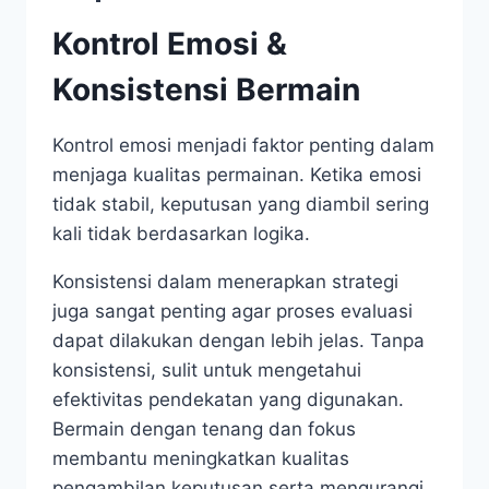
Kontrol Emosi &
Konsistensi Bermain
Kontrol emosi menjadi faktor penting dalam
menjaga kualitas permainan. Ketika emosi
tidak stabil, keputusan yang diambil sering
kali tidak berdasarkan logika.
Konsistensi dalam menerapkan strategi
juga sangat penting agar proses evaluasi
dapat dilakukan dengan lebih jelas. Tanpa
konsistensi, sulit untuk mengetahui
efektivitas pendekatan yang digunakan.
Bermain dengan tenang dan fokus
membantu meningkatkan kualitas
pengambilan keputusan serta mengurangi