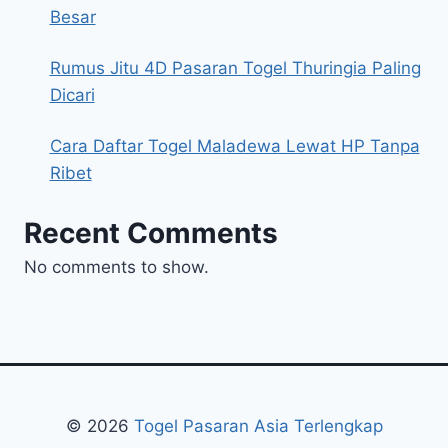
Besar
Rumus Jitu 4D Pasaran Togel Thuringia Paling
Dicari
Cara Daftar Togel Maladewa Lewat HP Tanpa
Ribet
Recent Comments
No comments to show.
© 2026
Togel Pasaran Asia Terlengkap