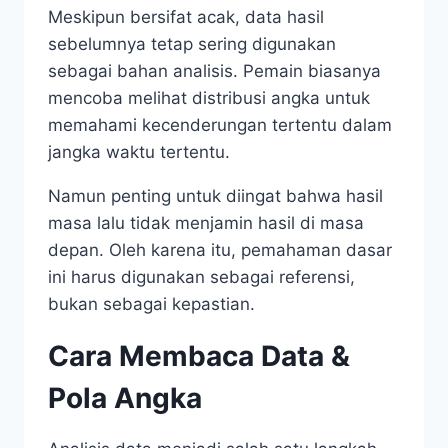
Meskipun bersifat acak, data hasil
sebelumnya tetap sering digunakan
sebagai bahan analisis. Pemain biasanya
mencoba melihat distribusi angka untuk
memahami kecenderungan tertentu dalam
jangka waktu tertentu.
Namun penting untuk diingat bahwa hasil
masa lalu tidak menjamin hasil di masa
depan. Oleh karena itu, pemahaman dasar
ini harus digunakan sebagai referensi,
bukan sebagai kepastian.
Cara Membaca Data &
Pola Angka