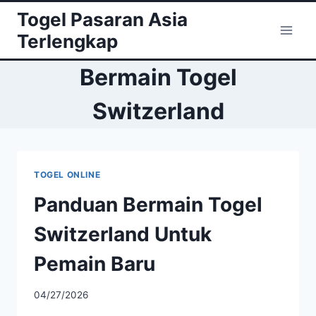
Skip
Togel Pasaran Asia
to
Terlengkap
content
Bermain Togel
Switzerland
TOGEL ONLINE
Panduan Bermain Togel
Switzerland Untuk
Pemain Baru
04/27/2026