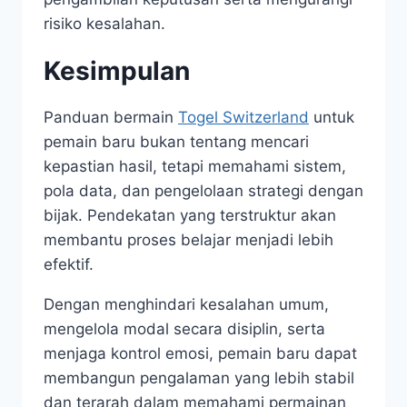
risiko kesalahan.
Kesimpulan
Panduan bermain
Togel Switzerland
untuk
pemain baru bukan tentang mencari
kepastian hasil, tetapi memahami sistem,
pola data, dan pengelolaan strategi dengan
bijak. Pendekatan yang terstruktur akan
membantu proses belajar menjadi lebih
efektif.
Dengan menghindari kesalahan umum,
mengelola modal secara disiplin, serta
menjaga kontrol emosi, pemain baru dapat
membangun pengalaman yang lebih stabil
dan terarah dalam memahami permainan