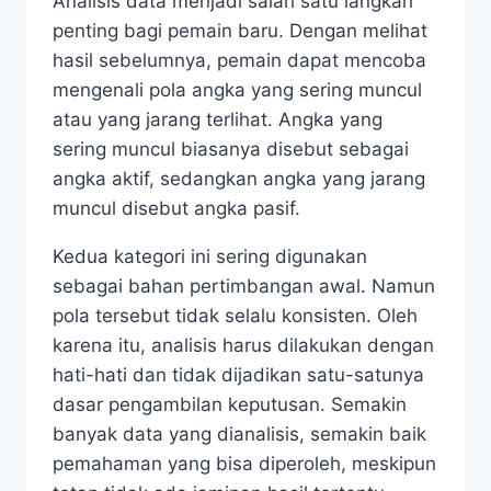
Analisis data menjadi salah satu langkah
penting bagi pemain baru. Dengan melihat
hasil sebelumnya, pemain dapat mencoba
mengenali pola angka yang sering muncul
atau yang jarang terlihat. Angka yang
sering muncul biasanya disebut sebagai
angka aktif, sedangkan angka yang jarang
muncul disebut angka pasif.
Kedua kategori ini sering digunakan
sebagai bahan pertimbangan awal. Namun
pola tersebut tidak selalu konsisten. Oleh
karena itu, analisis harus dilakukan dengan
hati-hati dan tidak dijadikan satu-satunya
dasar pengambilan keputusan. Semakin
banyak data yang dianalisis, semakin baik
pemahaman yang bisa diperoleh, meskipun