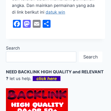
angka. Dan mainkan permainan yang ada
di link berikut ini
datuk win
Facebook
Mastodon
Email
Share
Search
Search
NEED BACKLINK HIGH QUALITY and RELEVANT
?
let us help.
click here