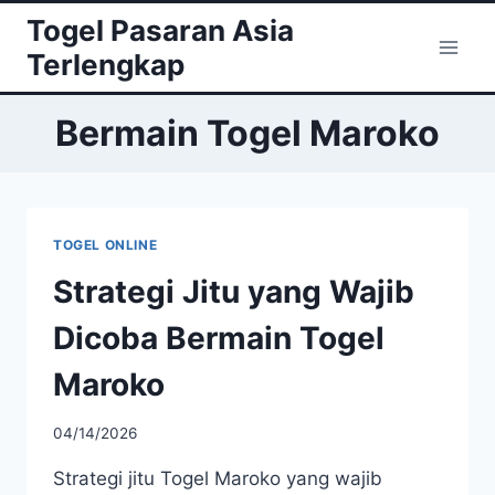
Skip
Togel Pasaran Asia
to
Terlengkap
content
Bermain Togel Maroko
TOGEL ONLINE
Strategi Jitu yang Wajib
Dicoba Bermain Togel
Maroko
04/14/2026
Strategi jitu Togel Maroko yang wajib