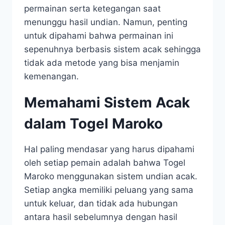
permainan serta ketegangan saat
menunggu hasil undian. Namun, penting
untuk dipahami bahwa permainan ini
sepenuhnya berbasis sistem acak sehingga
tidak ada metode yang bisa menjamin
kemenangan.
Memahami Sistem Acak
dalam Togel Maroko
Hal paling mendasar yang harus dipahami
oleh setiap pemain adalah bahwa Togel
Maroko menggunakan sistem undian acak.
Setiap angka memiliki peluang yang sama
untuk keluar, dan tidak ada hubungan
antara hasil sebelumnya dengan hasil