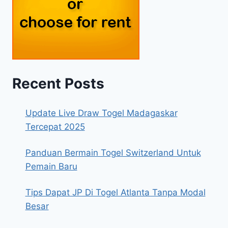
Recent Posts
Update Live Draw Togel Madagaskar
Tercepat 2025
Panduan Bermain Togel Switzerland Untuk
Pemain Baru
Tips Dapat JP Di Togel Atlanta Tanpa Modal
Besar