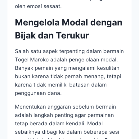
oleh emosi sesaat.
Mengelola Modal dengan
Bijak dan Terukur
Salah satu aspek terpenting dalam bermain
Togel Maroko adalah pengelolaan modal.
Banyak pemain yang mengalami kesulitan
bukan karena tidak pernah menang, tetapi
karena tidak memiliki batasan dalam
penggunaan dana.
Menentukan anggaran sebelum bermain
adalah langkah penting agar permainan
tetap berada dalam kendali. Modal
sebaiknya dibagi ke dalam beberapa sesi