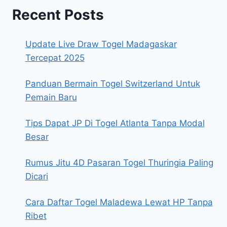
Recent Posts
Update Live Draw Togel Madagaskar
Tercepat 2025
Panduan Bermain Togel Switzerland Untuk
Pemain Baru
Tips Dapat JP Di Togel Atlanta Tanpa Modal
Besar
Rumus Jitu 4D Pasaran Togel Thuringia Paling
Dicari
Cara Daftar Togel Maladewa Lewat HP Tanpa
Ribet