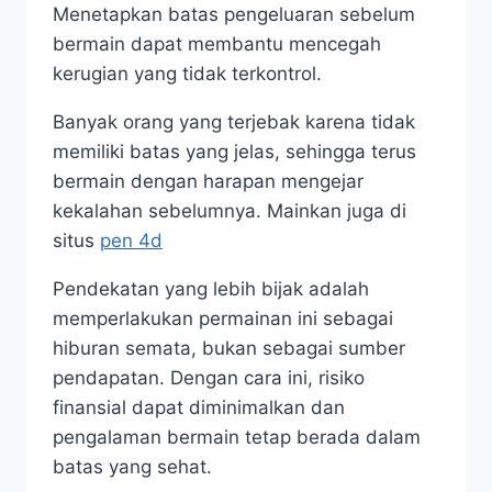
Menetapkan batas pengeluaran sebelum
bermain dapat membantu mencegah
kerugian yang tidak terkontrol.
Banyak orang yang terjebak karena tidak
memiliki batas yang jelas, sehingga terus
bermain dengan harapan mengejar
kekalahan sebelumnya. Mainkan juga di
situs
pen 4d
Pendekatan yang lebih bijak adalah
memperlakukan permainan ini sebagai
hiburan semata, bukan sebagai sumber
pendapatan. Dengan cara ini, risiko
finansial dapat diminimalkan dan
pengalaman bermain tetap berada dalam
batas yang sehat.