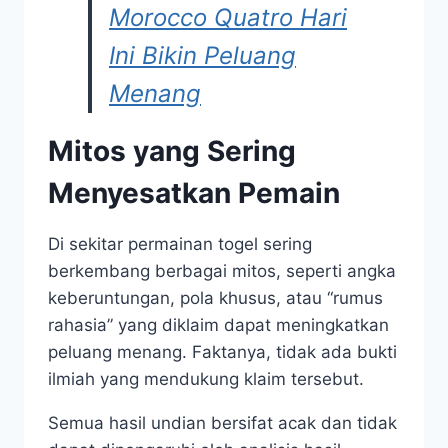
Morocco Quatro Hari
Ini Bikin Peluang
Menang
Mitos yang Sering
Menyesatkan Pemain
Di sekitar permainan togel sering
berkembang berbagai mitos, seperti angka
keberuntungan, pola khusus, atau “rumus
rahasia” yang diklaim dapat meningkatkan
peluang menang. Faktanya, tidak ada bukti
ilmiah yang mendukung klaim tersebut.
Semua hasil undian bersifat acak dan tidak