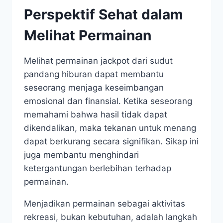
Perspektif Sehat dalam
Melihat Permainan
Melihat permainan jackpot dari sudut
pandang hiburan dapat membantu
seseorang menjaga keseimbangan
emosional dan finansial. Ketika seseorang
memahami bahwa hasil tidak dapat
dikendalikan, maka tekanan untuk menang
dapat berkurang secara signifikan. Sikap ini
juga membantu menghindari
ketergantungan berlebihan terhadap
permainan.
Menjadikan permainan sebagai aktivitas
rekreasi, bukan kebutuhan, adalah langkah