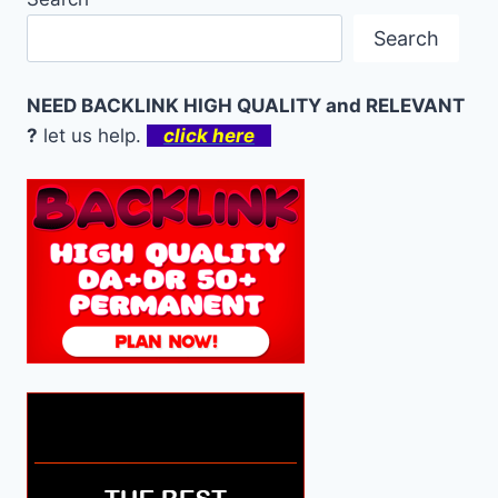
Search
NEED BACKLINK HIGH QUALITY and RELEVANT
?
let us help.
click here