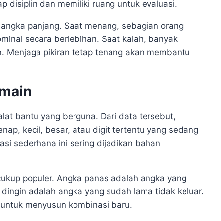
 disiplin dan memiliki ruang untuk evaluasi.
 jangka panjang. Saat menang, sebagian orang
nominal secara berlebihan. Saat kalah, banyak
an. Menjaga pikiran tetap tenang akan membantu
rmain
alat bantu yang berguna. Dari data tersebut,
nap, kecil, besar, atau digit tertentu yang sedang
masi sederhana ini sering dijadikan bahan
cukup populer. Angka panas adalah angka yang
dingin adalah angka yang sudah lama tidak keluar.
 untuk menyusun kombinasi baru.