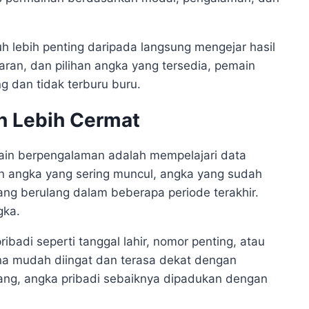
 lebih penting daripada langsung mengejar hasil
aran, dan pilihan angka yang tersedia, pemain
g dan tidak terburu buru.
n Lebih Cermat
ain berpengalaman adalah mempelajari data
 angka yang sering muncul, angka yang sudah
yang berulang dalam beberapa periode terakhir.
gka.
adi seperti tanggal lahir, nomor penting, atau
ena mudah diingat dan terasa dekat dengan
mbang, angka pribadi sebaiknya dipadukan dengan