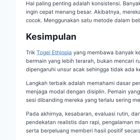
Hal paling penting adalah konsistensi. Banya
ingin cepat menang besar. Akibatnya, merek
cocok. Menggunakan satu metode dalam bebe
Kesimpulan
Trik
Togel Ethiopia
yang membawa banyak kem
bermain yang lebih terarah, bukan mencari r
dipengaruhi unsur acak sehingga tidak ada k
Langkah terbaik adalah memahami dasar per
menjaga modal dengan disiplin. Pemain yang
sesi dibanding mereka yang terlalu sering m
Pada akhirnya, kesabaran, evaluasi rutin, d
pendekatan realistis dan rapi, pengalaman m
serta berpeluang memberi hasil positif secar