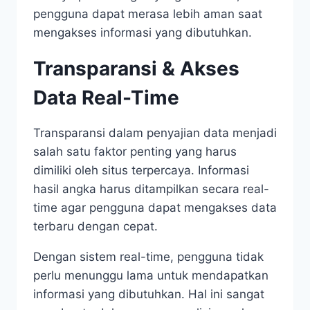
pengguna dapat merasa lebih aman saat
mengakses informasi yang dibutuhkan.
Transparansi & Akses
Data Real-Time
Transparansi dalam penyajian data menjadi
salah satu faktor penting yang harus
dimiliki oleh situs terpercaya. Informasi
hasil angka harus ditampilkan secara real-
time agar pengguna dapat mengakses data
terbaru dengan cepat.
Dengan sistem real-time, pengguna tidak
perlu menunggu lama untuk mendapatkan
informasi yang dibutuhkan. Hal ini sangat