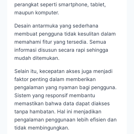
perangkat seperti smartphone, tablet,
maupun komputer.
Desain antarmuka yang sederhana
membuat pengguna tidak kesulitan dalam
memahami fitur yang tersedia. Semua
informasi disusun secara rapi sehingga
mudah ditemukan.
Selain itu, kecepatan akses juga menjadi
faktor penting dalam memberikan
pengalaman yang nyaman bagi pengguna.
Sistem yang responsif membantu
memastikan bahwa data dapat diakses
tanpa hambatan. Hal ini menjadikan
pengalaman penggunaan lebih efisien dan
tidak membingungkan.