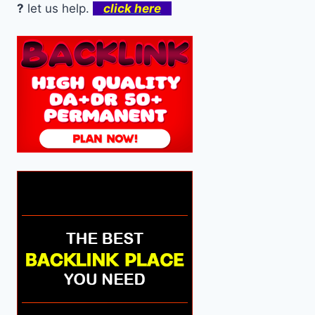
?
let us help.
click here