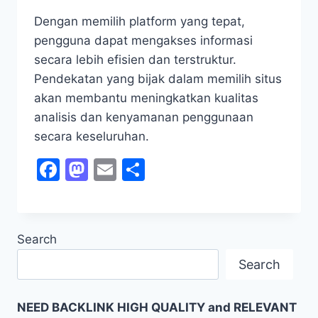
Dengan memilih platform yang tepat,
pengguna dapat mengakses informasi
secara lebih efisien dan terstruktur.
Pendekatan yang bijak dalam memilih situs
akan membantu meningkatkan kualitas
analisis dan kenyamanan penggunaan
secara keseluruhan.
Facebook
Mastodon
Email
Share
Search
Search
NEED BACKLINK HIGH QUALITY and RELEVANT