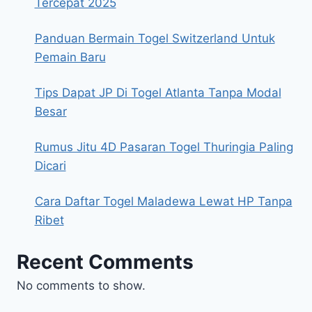
Tercepat 2025
Panduan Bermain Togel Switzerland Untuk
Pemain Baru
Tips Dapat JP Di Togel Atlanta Tanpa Modal
Besar
Rumus Jitu 4D Pasaran Togel Thuringia Paling
Dicari
Cara Daftar Togel Maladewa Lewat HP Tanpa
Ribet
Recent Comments
No comments to show.