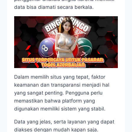
data bisa diamati secara berkala.
Dalam memilih situs yang tepat, faktor
keamanan dan transparansi menjadi hal
yang sangat penting. Pengguna perlu
memastikan bahwa platform yang
digunakan memiliki sistem yang stabil.
Data yang jelas, serta layanan yang dapat
diakses dengan mudah kapan saja.