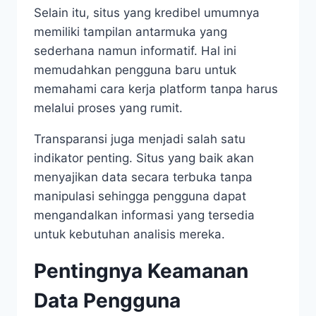
Selain itu, situs yang kredibel umumnya
memiliki tampilan antarmuka yang
sederhana namun informatif. Hal ini
memudahkan pengguna baru untuk
memahami cara kerja platform tanpa harus
melalui proses yang rumit.
Transparansi juga menjadi salah satu
indikator penting. Situs yang baik akan
menyajikan data secara terbuka tanpa
manipulasi sehingga pengguna dapat
mengandalkan informasi yang tersedia
untuk kebutuhan analisis mereka.
Pentingnya Keamanan
Data Pengguna