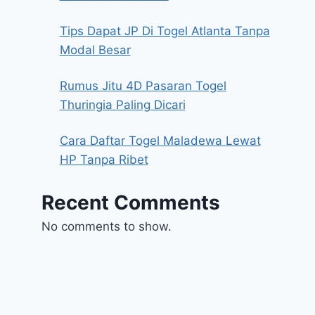
Tips Dapat JP Di Togel Atlanta Tanpa
Modal Besar
Rumus Jitu 4D Pasaran Togel
Thuringia Paling Dicari
Cara Daftar Togel Maladewa Lewat
HP Tanpa Ribet
Recent Comments
No comments to show.