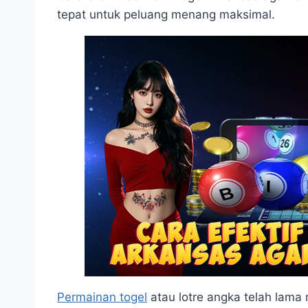
tepat untuk peluang menang maksimal.
Permainan togel
atau lotre angka telah lama 