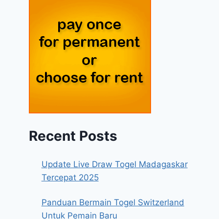
Recent Posts
Update Live Draw Togel Madagaskar
Tercepat 2025
Panduan Bermain Togel Switzerland
Untuk Pemain Baru