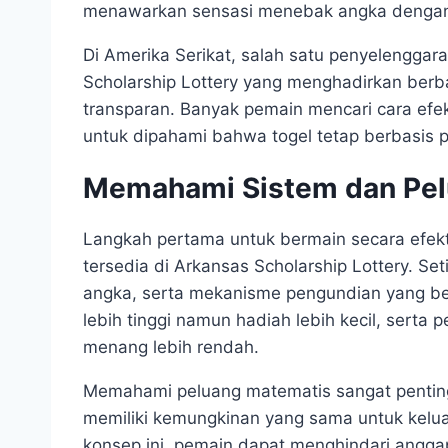
menawarkan sensasi menebak angka dengan 
Di Amerika Serikat, salah satu penyelenggar
Scholarship Lottery
yang menghadirkan berba
transparan. Banyak pemain mencari cara efek
untuk dipahami bahwa togel tetap berbasis 
Memahami Sistem dan Pel
Langkah pertama untuk bermain secara efek
tersedia di
Arkansas Scholarship Lottery
. Set
angka, serta mekanisme pengundian yang b
lebih tinggi namun hadiah lebih kecil, serta 
menang lebih rendah.
Memahami peluang matematis sangat pentin
memiliki kemungkinan yang sama untuk kelu
konsep ini, pemain dapat menghindari angga