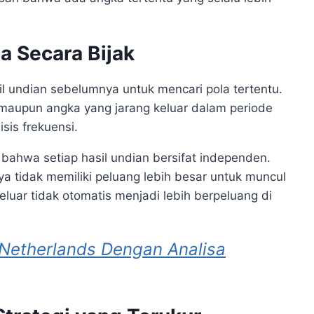
a Secara Bijak
 undian sebelumnya untuk mencari pola tertentu.
maupun angka yang jarang keluar dalam periode
sis frekuensi.
t bahwa setiap hasil undian bersifat independen.
a tidak memiliki peluang lebih besar untuk muncul
eluar tidak otomatis menjadi lebih berpeluang di
 Netherlands Dengan Analisa