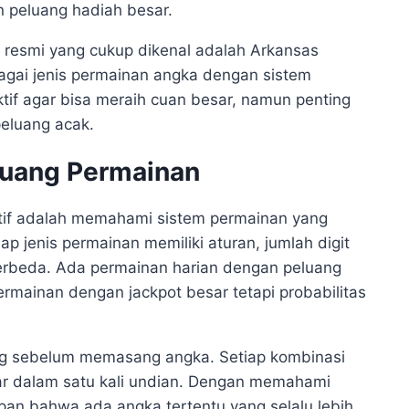
peluang hadiah besar.
a resmi yang cukup dikenal adalah
Arkansas
gai jenis permainan angka dengan sistem
tif agar bisa meraih cuan besar, namun penting
peluang acak.
uang Permainan
tif adalah memahami sistem permainan yang
iap jenis permainan memiliki aturan, jumlah digit
erbeda. Ada permainan harian dengan peluang
permainan dengan jackpot besar tetapi probabilitas
g sebelum memasang angka. Setiap kombinasi
ar dalam satu kali undian. Dengan memahami
pan bahwa ada angka tertentu yang selalu lebih