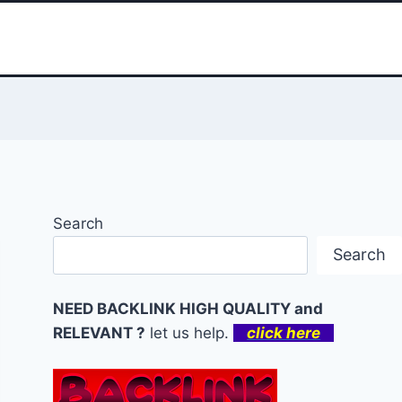
Search
Search
NEED BACKLINK HIGH QUALITY and
RELEVANT ?
let us help.
click here