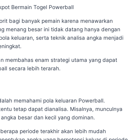
vorit bagi banyak pemain karena menawarkan
ang menang besar ini tidak datang hanya dengan
la keluaran, serta teknik analisa angka menjadi
eningkat.
n membahas enam strategi utama yang dapat
l secara lebih terarah.
dalah memahami pola keluaran Powerball.
rtentu tetap dapat dianalisa. Misalnya, munculnya
 angka besar dan kecil yang dominan.
eberapa periode terakhir akan lebih mudah
menentukan angka yang berpotensi keluar di periode