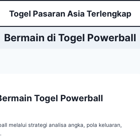
Togel Pasaran Asia Terlengkap
Bermain di Togel Powerball
Bermain Togel Powerball
all melalui strategi analisa angka, pola keluaran,
.