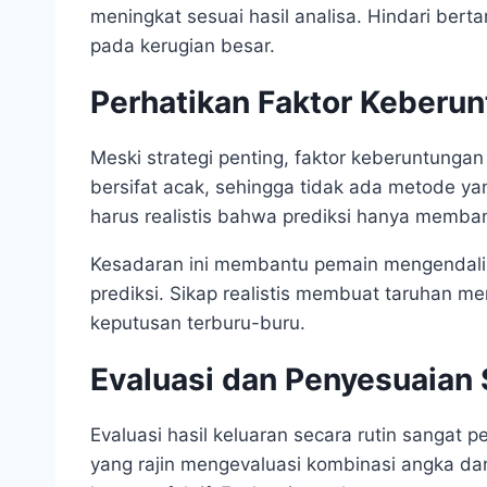
meningkat sesuai hasil analisa. Hindari ber
pada kerugian besar.
Perhatikan Faktor Keberu
Meski strategi penting, faktor keberuntungan
bersifat acak, sehingga tidak ada metode
harus realistis bahwa prediksi hanya memba
Kesadaran ini membantu pemain mengendalika
prediksi. Sikap realistis membuat taruhan men
keputusan terburu-buru.
Evaluasi dan Penyesuaian 
Evaluasi hasil keluaran secara rutin sangat 
yang rajin mengevaluasi kombinasi angka da