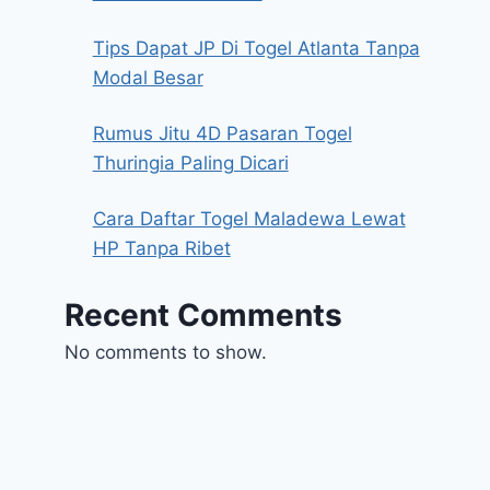
Tips Dapat JP Di Togel Atlanta Tanpa
Modal Besar
Rumus Jitu 4D Pasaran Togel
Thuringia Paling Dicari
Cara Daftar Togel Maladewa Lewat
HP Tanpa Ribet
Recent Comments
No comments to show.