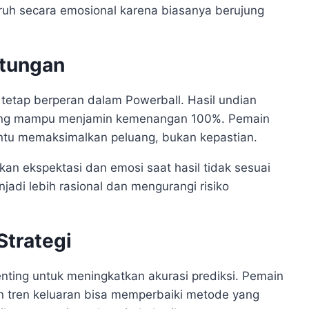
taruh secara emosional karena biasanya berujung
ntungan
 tetap berperan dalam Powerball. Hasil undian
 yang mampu menjamin kemenangan 100%. Pemain
ntu memaksimalkan peluang, bukan kepastian.
n ekspektasi dan emosi saat hasil tidak sesuai
jadi lebih rasional dan mengurangi risiko
Strategi
penting untuk meningkatkan akurasi prediksi. Pemain
n tren keluaran bisa memperbaiki metode yang