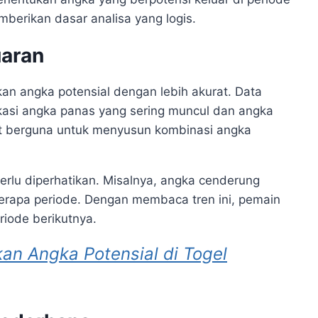
emberikan dasar analisa yang logis.
uaran
an angka potensial dengan lebih akurat. Data
kasi angka panas yang sering muncul dan angka
ngat berguna untuk menyusun kombinasi angka
perlu diperhatikan. Misalnya, angka cenderung
erapa periode. Dengan membaca tren ini, pemain
riode berikutnya.
an Angka Potensial di Togel