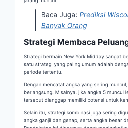
jarang muncul.
Baca Juga:
Prediksi Wisco
Banyak Orang
Strategi Membaca Peluan
Strategi bermain New York Midday sangat b
satu strategi yang paling umum adalah deng
periode tertentu.
Dengan mencatat angka yang sering muncul, 
berlangsung. Misalnya, jika angka 5 muncul 
tersebut dianggap memiliki potensi untuk ke
Selain itu, strategi kombinasi juga sering d
angka ganjil dan genap, serta angka besar da
Pendekatan ini dipercaya dapat meningkatka