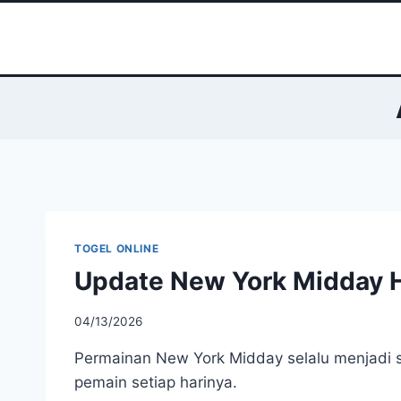
Skip
to
content
TOGEL ONLINE
Update New York Midday Ha
04/13/2026
Permainan New York Midday selalu menjadi sa
pemain setiap harinya.