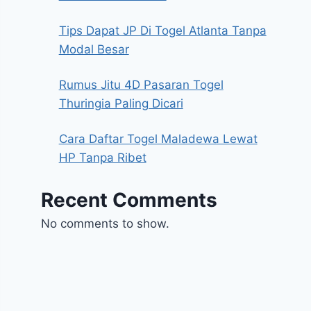
Tips Dapat JP Di Togel Atlanta Tanpa
Modal Besar
Rumus Jitu 4D Pasaran Togel
Thuringia Paling Dicari
Cara Daftar Togel Maladewa Lewat
HP Tanpa Ribet
Recent Comments
No comments to show.