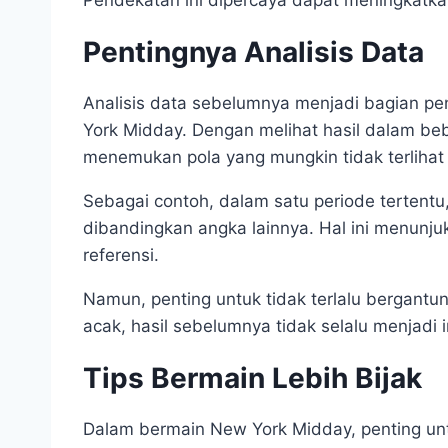
Pentingnya Analisis Data
Analisis data sebelumnya menjadi bagian 
York Midday. Dengan melihat hasil dalam beb
menemukan pola yang mungkin tidak terlihat
Sebagai contoh, dalam satu periode tertentu,
dibandingkan angka lainnya. Hal ini menunj
referensi.
Namun, penting untuk tidak terlalu bergantu
acak, hasil sebelumnya tidak selalu menjadi i
Tips Bermain Lebih Bijak
Dalam bermain New York Midday, penting un