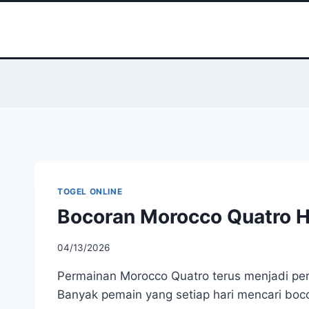
Skip
to
content
TOGEL ONLINE
Bocoran Morocco Quatro Ha
04/13/2026
Permainan Morocco Quatro terus menjadi per
Banyak pemain yang setiap hari mencari boco