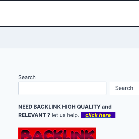
Search
Search
NEED BACKLINK HIGH QUALITY and
RELEVANT ?
let us help.
click here