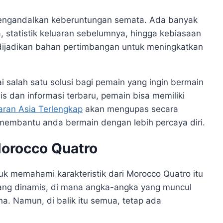
mengandalkan keberuntungan semata. Ada banyak
ka, statistik keluaran sebelumnya, hingga kebiasaan
dijadikan bahan pertimbangan untuk meningkatkan
i salah satu solusi bagi pemain yang ingin bermain
s dan informasi terbaru, pemain bisa memiliki
aran Asia Terlengkap
akan mengupas secara
membantu anda bermain dengan lebih percaya diri.
orocco Quatro
 memahami karakteristik dari Morocco Quatro itu
a yang dinamis, di mana angka-angka yang muncul
na. Namun, di balik itu semua, tetap ada