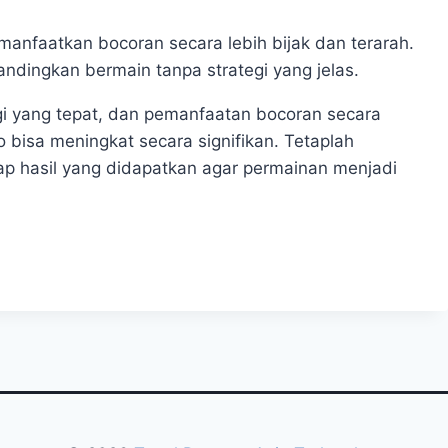
anfaatkan bocoran secara lebih bijak dan terarah.
andingkan bermain tanpa strategi yang jelas.
 yang tepat, dan pemanfaatan bocoran secara
bisa meningkat secara signifikan. Tetaplah
etiap hasil yang didapatkan agar permainan menjadi