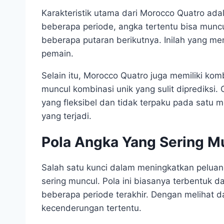
Karakteristik utama dari Morocco Quatro ad
beberapa periode, angka tertentu bisa muncul
beberapa putaran berikutnya. Inilah yang me
pemain.
Selain itu, Morocco Quatro juga memiliki komb
muncul kombinasi unik yang sulit diprediksi.
yang fleksibel dan tidak terpaku pada satu 
yang terjadi.
Pola Angka Yang Sering M
Salah satu kunci dalam meningkatkan pelu
sering muncul. Pola ini biasanya terbentuk d
beberapa periode terakhir. Dengan melihat 
kecenderungan tertentu.