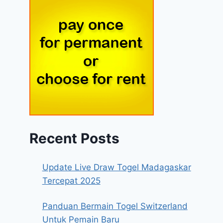
Recent Posts
Update Live Draw Togel Madagaskar
Tercepat 2025
Panduan Bermain Togel Switzerland
Untuk Pemain Baru