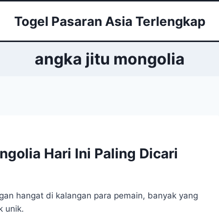
Togel Pasaran Asia Terlengkap
angka jitu mongolia
olia Hari Ini Paling Dicari
gan hangat di kalangan para pemain, banyak yang
k unik.