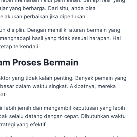
jar yang berharga. Dari situ, anda bisa
lakukan perbaikan jika diperlukan.
 disiplin. Dengan memiliki aturan bermain yang
menghadapi hasil yang tidak sesuai harapan. Hal
etap terkendali.
am Proses Bermain
aktor yang tidak kalah penting. Banyak pemain yang
l besar dalam waktu singkat. Akibatnya, mereka
at.
 lebih jernih dan mengambil keputusan yang lebih
 tidak selalu datang dengan cepat. Dibutuhkan waktu
ategi yang efektif.