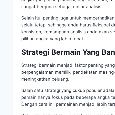
sangat berguna sebagai dasar analisis.
Selain itu, penting juga untuk memperhatikan
selalu tetap, sehingga anda harus fleksibel
konsisten, kemampuan analisis anda akan 
pilihan angka yang lebih tepat.
Strategi Bermain Yang Ba
Strategi bermain menjadi faktor penting yan
berpengalaman memiliki pendekatan masing-
meningkatkan peluang.
Salah satu strategi yang cukup populer ada
pemain hanya fokus pada beberapa angka ter
Dengan cara ini, permainan menjadi lebih tera