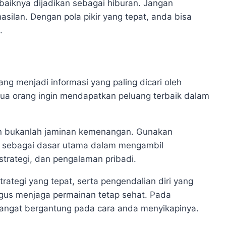
ebaiknya dijadikan sebagai hiburan. Jangan
ilan. Dengan pola pikir yang tepat, anda bisa
.
ang menjadi informasi yang paling dicari oleh
mua orang ingin mendapatkan peluang terbaik dalam
an bukanlah jaminan kemenangan. Gunakan
an sebagai dasar utama dalam mengambil
strategi, dan pengalaman pribadi.
tegi yang tepat, serta pengendalian diri yang
igus menjaga permainan tetap sehat. Pada
 sangat bergantung pada cara anda menyikapinya.