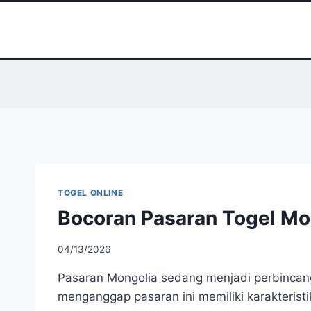
Skip
to
content
TOGEL ONLINE
Bocoran Pasaran Togel Mong
04/13/2026
Pasaran Mongolia sedang menjadi perbincan
menganggap pasaran ini memiliki karakteristi