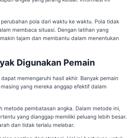
 perubahan pola dari waktu ke waktu. Pola tidak
 dalam membaca situasi. Dengan latihan yang
semakin tajam dan membantu dalam menentukan
nyak Digunakan Pemain
g dapat memengaruhi hasil akhir. Banyak pemain
masing yang mereka anggap efektif dalam
lah metode pembatasan angka. Dalam metode ini,
tentu yang dianggap memiliki peluang lebih besar.
rah dan tidak terlalu melebar.