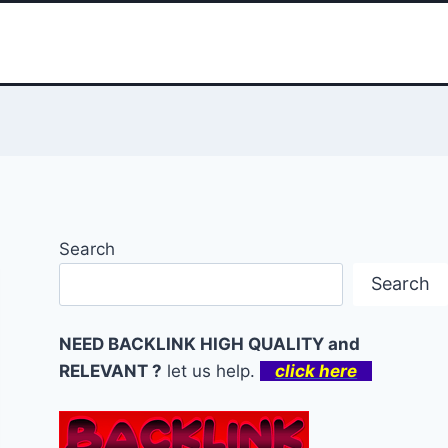
Search
Search
NEED BACKLINK HIGH QUALITY and
RELEVANT ?
let us help.
click here