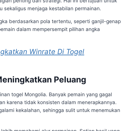
gian penting dari strategi. Hal ini bertujuan untuk
u sekaligus menjaga kestabilan permainan.
ka berdasarkan pola tertentu, seperti ganjil-genap
 pemain dalam mempersempit pilihan angka
ingkatkan Winrate Di Togel
Meningkatkan Peluang
inan togel Mongolia. Banyak pemain yang gagal
nkan karena tidak konsisten dalam menerapkannya.
galami kekalahan, sehingga sulit untuk menemukan
 lebih memahami alur permainan. Setiap hasil yang