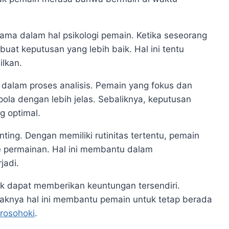
ama dalam hal psikologi pemain. Ketika seseorang
at keputusan yang lebih baik. Hal ini tentu
ilkan.
 dalam proses analisis. Pemain yang fokus dan
ola dengan lebih jelas. Sebaliknya, keputusan
g optimal.
nting. Dengan memiliki rutinitas tertentu, pemain
 permainan. Hal ini membantu dalam
jadi.
 dapat memberikan keuntungan tersendiri.
aknya hal ini membantu pemain untuk tetap berada
rosohoki
.