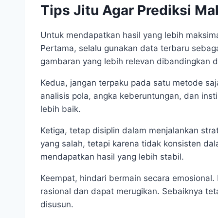
Tips Jitu Agar Prediksi Ma
Untuk mendapatkan hasil yang lebih maksimal
Pertama, selalu gunakan data terbaru sebag
gambaran yang lebih relevan dibandingkan d
Kedua, jangan terpaku pada satu metode sa
analisis pola, angka keberuntungan, dan insti
lebih baik.
Ketiga, tetap disiplin dalam menjalankan st
yang salah, tetapi karena tidak konsisten da
mendapatkan hasil yang lebih stabil.
Keempat, hindari bermain secara emosional. K
rasional dan dapat merugikan. Sebaiknya tet
disusun.