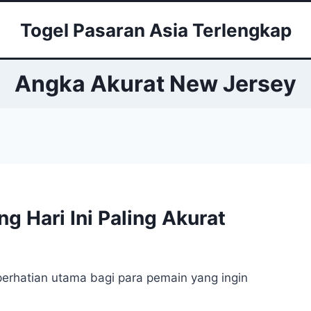
Togel Pasaran Asia Terlengkap
Angka Akurat New Jersey
g Hari Ini Paling Akurat
perhatian utama bagi para pemain yang ingin