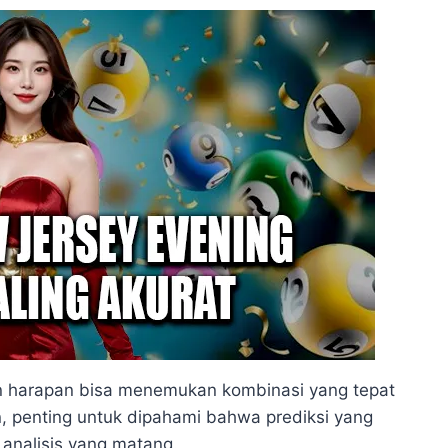
n harapan bisa menemukan kombinasi yang tepat
 penting untuk dipahami bahwa prediksi yang
 analisis yang matang.