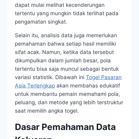
dapat mulai melihat kecenderungan
tertentu yang mungkin tidak terlihat pada
pengamatan singkat.
Selain itu, analisis data juga memerlukan
pemahaman bahwa setiap hasil memiliki
sifat acak. Namun, ketika data tersebut
dikumpulkan dalam jumlah besar, pola
tertentu bisa saja muncul sebagai bentuk
variasi statistik. Dibawah ini
Togel Pasaran
Asia Terlengkap
akan membahas edukatif
untuk membantu pemain memahami pola,
peluang, dan metode yang lebih terstruktur
saat memilih angka togel.
Dasar Pemahaman Data