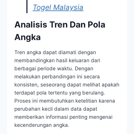
Togel Malaysia
Analisis Tren Dan Pola
Angka
Tren angka dapat diamati dengan
membandingkan hasil keluaran dari
berbagai periode waktu. Dengan
melakukan perbandingan ini secara
konsisten, seseorang dapat melihat apakah
terdapat pola tertentu yang berulang.
Proses ini membutuhkan ketelitian karena
perubahan kecil dalam data dapat
memberikan informasi penting mengenai
kecenderungan angka.