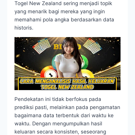
Togel New Zealand sering menjadi topik
yang menarik bagi mereka yang ingin
memahami pola angka berdasarkan data
historis.
Pendekatan ini tidak berfokus pada
prediksi pasti, melainkan pada pengamatan
bagaimana data terbentuk dari waktu ke
waktu. Dengan mengumpulkan hasil
keluaran secara konsisten, seseorang