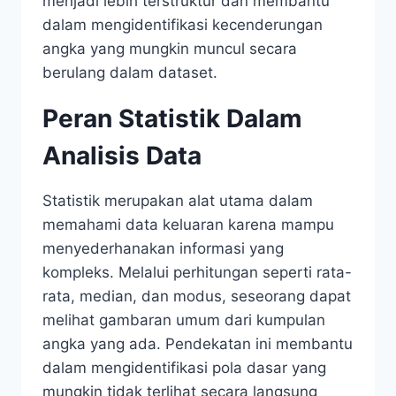
menjadi lebih terstruktur dan membantu
dalam mengidentifikasi kecenderungan
angka yang mungkin muncul secara
berulang dalam dataset.
Peran Statistik Dalam
Analisis Data
Statistik merupakan alat utama dalam
memahami data keluaran karena mampu
menyederhanakan informasi yang
kompleks. Melalui perhitungan seperti rata-
rata, median, dan modus, seseorang dapat
melihat gambaran umum dari kumpulan
angka yang ada. Pendekatan ini membantu
dalam mengidentifikasi pola dasar yang
mungkin tidak terlihat secara langsung