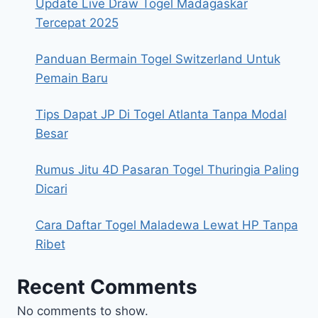
Update Live Draw Togel Madagaskar
Tercepat 2025
Panduan Bermain Togel Switzerland Untuk
Pemain Baru
Tips Dapat JP Di Togel Atlanta Tanpa Modal
Besar
Rumus Jitu 4D Pasaran Togel Thuringia Paling
Dicari
Cara Daftar Togel Maladewa Lewat HP Tanpa
Ribet
Recent Comments
No comments to show.