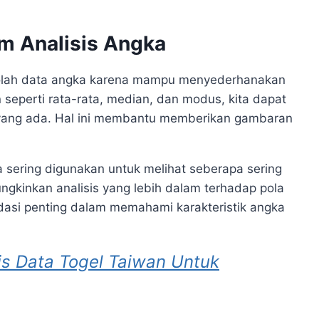
m Analisis Angka
golah data angka karena mampu menyederhanakan
 seperti rata-rata, median, dan modus, kita dapat
ang ada. Hal ini membantu memberikan gambaran
.
uga sering digunakan untuk melihat seberapa sering
ngkinkan analisis yang lebih dalam terhadap pola
ndasi penting dalam memahami karakteristik angka
is Data Togel Taiwan Untuk