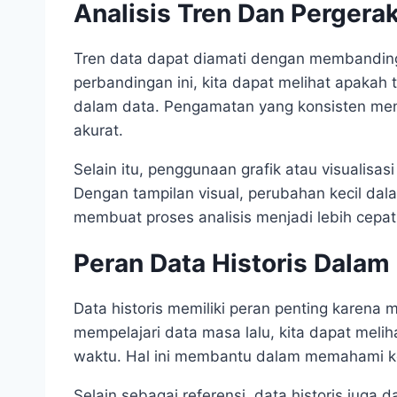
Analisis Tren Dan Pergera
Tren data dapat diamati dengan membandingk
perbandingan ini, kita dapat melihat apakah 
dalam data. Pengamatan yang konsisten men
akurat.
Selain itu, penggunaan grafik atau visualis
Dengan tampilan visual, perubahan kecil dala
membuat proses analisis menjadi lebih cepa
Peran Data Historis Dala
Data historis memiliki peran penting karena 
mempelajari data masa lalu, kita dapat mel
waktu. Hal ini membantu dalam memahami ke
Selain sebagai referensi, data historis jug