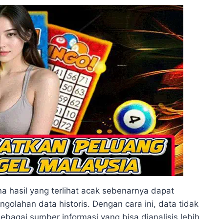
asil yang terlihat acak sebenarnya dapat
engolahan data historis. Dengan cara ini, data tidak
 sebagai sumber informasi yang bisa dianalisis lebih