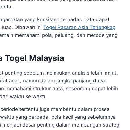
entu.
pengamatan yang konsisten terhadap data dapat
luas. Dibawah ini
Togel Pasaran Asia Terlengkap
emain memahami pola, peluang, dan metode yang
 Togel Malaysia
penting sebelum melakukan analisis lebih lanjut.
i sifat acak, namun dalam jangka panjang dapat
n memahami struktur data, seseorang dapat lebih
ari waktu ke waktu.
 periode tertentu juga membantu dalam proses
g waktu yang berbeda, pola kecil yang sebelumnya
l ini menjadi dasar penting dalam membangun strategi