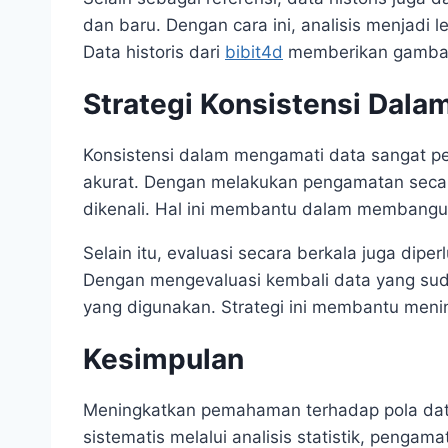
dan baru. Dengan cara ini, analisis menjadi l
Data historis dari
bibit4d
memberikan gambara
Strategi Konsistensi Dal
Konsistensi dalam mengamati data sangat pen
akurat. Dengan melakukan pengamatan secara
dikenali. Hal ini membantu dalam membang
Selain itu, evaluasi secara berkala juga dipe
Dengan mengevaluasi kembali data yang sud
yang digunakan. Strategi ini membantu men
Kesimpulan
Meningkatkan pemahaman terhadap pola da
sistematis melalui analisis statistik, penga