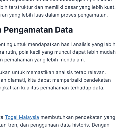
ebih terstruktur dan memiliki dasar yang lebih kuat.
n yang lebih luas dalam proses pengamatan.
am Pengamatan Data
ting untuk mendapatkan hasil analisis yang lebih
 rutin, pola kecil yang muncul dapat lebih mudah
un pemahaman yang lebih mendalam.
rlukan untuk memastikan analisis tetap relevan.
ah diamati, kita dapat memperbaiki pendekatan
ingkatkan kualitas pemahaman terhadap data.
ta
Togel Malaysia
membutuhkan pendekatan yang
matan tren, dan penggunaan data historis. Dengan