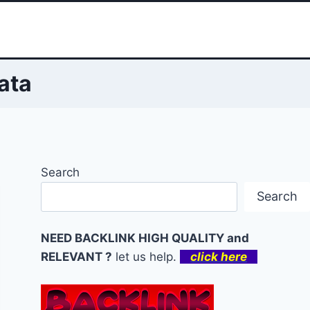
ata
Search
Search
NEED BACKLINK HIGH QUALITY and
RELEVANT ?
let us help.
click here