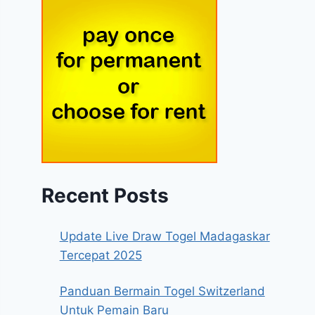
Recent Posts
Update Live Draw Togel Madagaskar
Tercepat 2025
Panduan Bermain Togel Switzerland
Untuk Pemain Baru