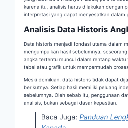
karena itu, analisis harus dilakukan dengan p
interpretasi yang dapat menyesatkan dalam
Analisis Data Historis Ang
Data historis menjadi fondasi utama dala
mengumpulkan hasil sebelumnya, seseoran
angka tertentu muncul dalam rentang waktu t
tabel atau grafik untuk mempermudah proses
Meski demikian, data historis tidak dapat di
berikutnya. Setiap hasil memiliki peluang ind
sebelumnya. Oleh sebab itu, penggunaan data
analisis, bukan sebagai dasar kepastian.
Baca Juga:
Panduan Leng
Kanada