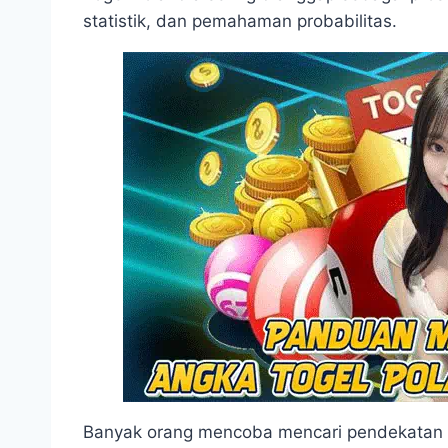
statistik, dan pemahaman probabilitas.
Banyak orang mencoba mencari pendekatan y