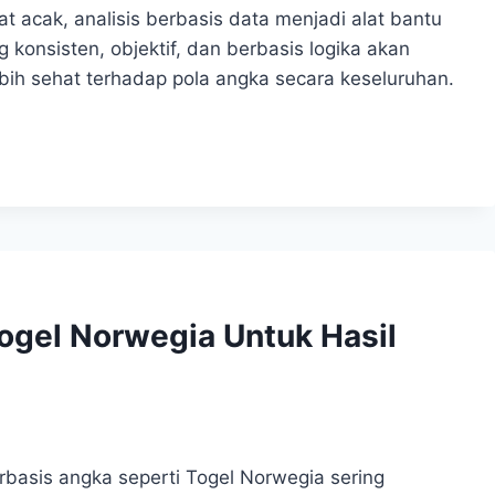
 acak, analisis berbasis data menjadi alat bantu
g konsisten, objektif, dan berbasis logika akan
h sehat terhadap pola angka secara keseluruhan.
ogel Norwegia Untuk Hasil
basis angka seperti Togel Norwegia sering