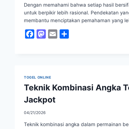
Dengan memahami bahwa setiap hasil bersifat
untuk berpikir lebih rasional. Pendekatan yan
membantu menciptakan pemahaman yang lebi
Facebook
Mastodon
Email
Share
TOGEL ONLINE
Teknik Kombinasi Angka T
Jackpot
04/21/2026
Teknik kombinasi angka dalam permainan ber