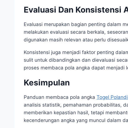
Evaluasi Dan Konsistensi A
Evaluasi merupakan bagian penting dalam mem
melakukan evaluasi secara berkala, seseor
digunakan masih relevan atau perlu disesuai
Konsistensi juga menjadi faktor penting dalam
sulit untuk dibandingkan dan dievaluasi seca
proses membaca pola angka dapat menjadi leb
Kesimpulan
Panduan membaca pola angka
Togel Poland
analisis statistik, pemahaman probabilitas, d
memberikan kepastian hasil, tetapi memba
kecenderungan angka yang muncul dalam da